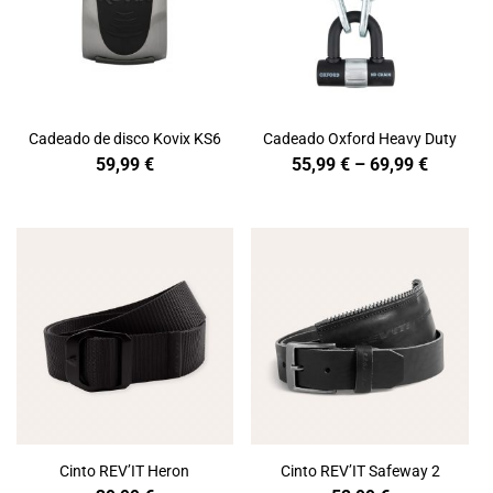
Cadeado de disco Kovix KS6
Cadeado Oxford Heavy Duty
Price
59,99
€
55,99
€
–
69,99
€
range:
55,99 €
through
69,99 €
Cinto REV’IT Heron
Cinto REV’IT Safeway 2