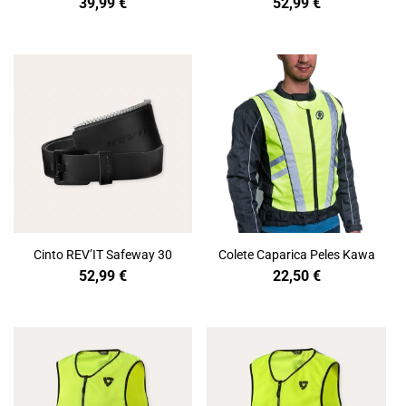
39,99
€
52,99
€
Cinto REV’IT Safeway 30
Colete Caparica Peles Kawa
52,99
€
22,50
€