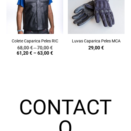
Colete Caparica Peles RIC
Luvas Caparica Peles MCA
68,00
€
70,00
€
29,00
€
Price
–
Price
61,20
€
–
63,00
€
range:
range:
68,00 €
61,20 €
through
through
70,00 €
63,00 €
CONTACT
O