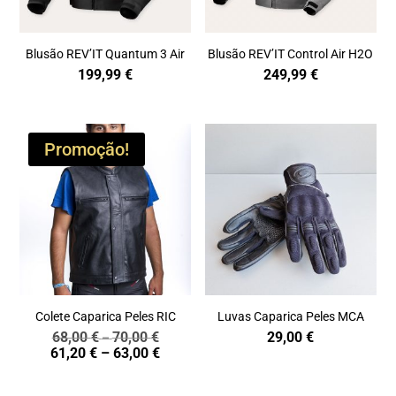
Blusão REV’IT Quantum 3 Air
Blusão REV’IT Control Air H2O
199,99
€
249,99
€
Promoção!
Colete Caparica Peles RIC
Luvas Caparica Peles MCA
68,00
€
70,00
€
29,00
€
Price
–
Price
61,20
€
–
63,00
€
range:
range:
68,00 €
61,20 €
through