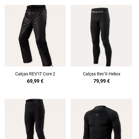
Calças REV’IT Core 2
Calças Rev’It Heliox
69,99
€
79,99
€