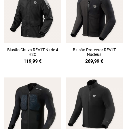
Blusão Chuva REV’IT Nitric 4
Blusão Protector REV’IT
H2O
Nucleus
119,99
€
269,99
€