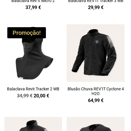
Balaclava Rev’It Micro 2
Balaclava REV’IT Tracker 3 WB
37,99
€
29,99
€
Promoção!
Balaclava Revit Tracker 2 WB
Blusão Chuva REV’IT Cyclone 4
H2O
34,99
€
20,00
€
64,99
€