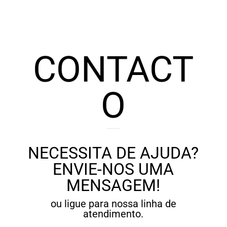
through
70,00 €
63,00 €
CONTACT
O
NECESSITA DE AJUDA?
ENVIE-NOS UMA
MENSAGEM!
ou ligue para nossa linha de
atendimento.