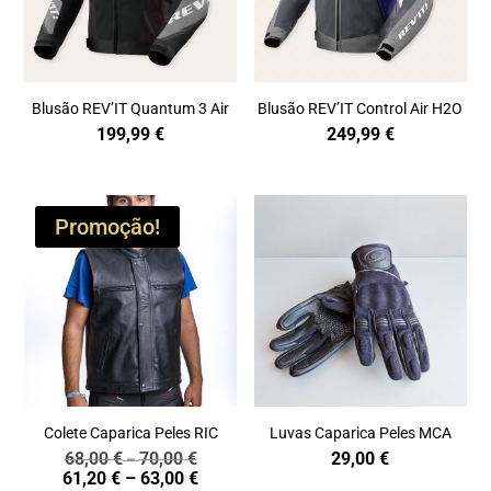
Blusão REV’IT Quantum 3 Air
Blusão REV’IT Control Air H2O
199,99
€
249,99
€
Promoção!
Colete Caparica Peles RIC
Luvas Caparica Peles MCA
68,00
€
70,00
€
29,00
€
Price
–
Price
61,20
€
–
63,00
€
range: