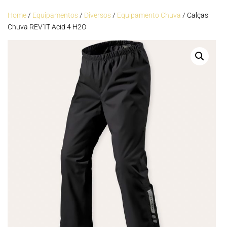
Home
/
Equipamentos
/
Diversos
/
Equipamento Chuva
/ Calças
Chuva REV’IT Acid 4 H2O