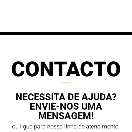
range:
68,00 €
61,20 €
through
through
70,00 €
63,00 €
CONTACTO
NECESSITA DE AJUDA?
ENVIE-NOS UMA
MENSAGEM!
ou ligue para nossa linha de atendimento.