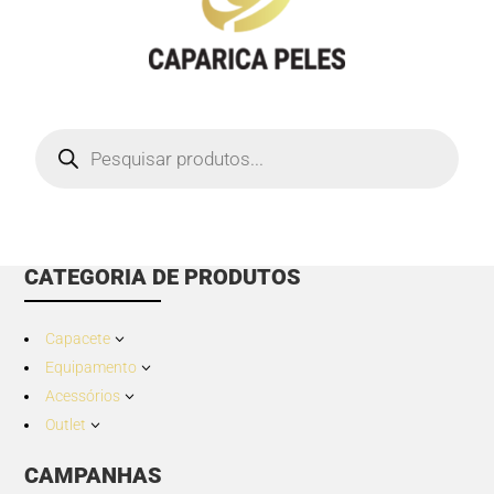
Products
search
CATEGORIA DE PRODUTOS
Capacete
3
Equipamento
3
Acessórios
3
Outlet
3
CAMPANHAS