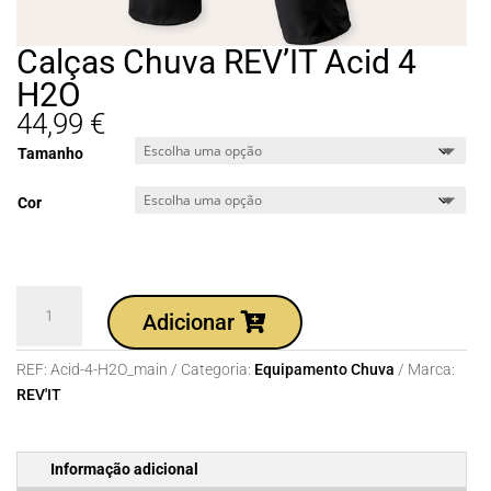
Calças Chuva REV’IT Acid 4
H2O
44,99
€
Tamanho
Cor
Quantidade
Adicionar
de
Calças
REF:
Acid-4-H2O_main
Categoria:
Equipamento Chuva
Marca:
Chuva
REV'IT
REV'IT
Acid
4
Informação adicional
H2O