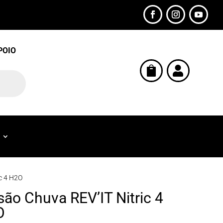
POIO


ic 4 H2O
são Chuva REV’IT Nitric 4
O