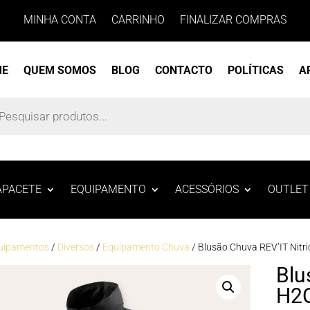
MINHA CONTA
CARRINHO
FINALIZAR COMPRAS
ME
QUEM SOMOS
BLOG
CONTACTO
POLÍTICAS
A
s
APACETE
EQUIPAMENTO
ACESSÓRIOS
OUTLET
uipamentos
/
Diversos
/
Equipamento Chuva
/ Blusão Chuva REV’IT Nitr
Blu
H2