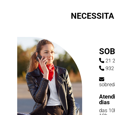
NECESSITA
SOB
21 2
932 
sobred
Atend
dias
das 10