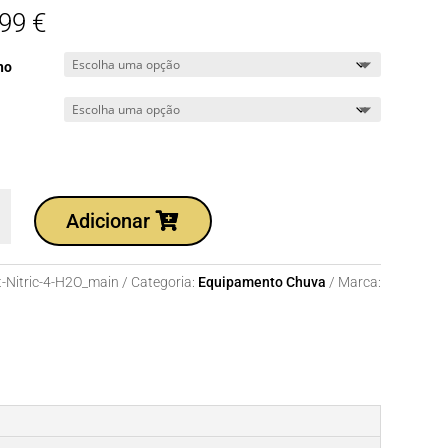
,99
€
ho
dade
Adicionar
t-Nitric-4-H2O_main
Categoria:
Equipamento Chuva
Marca: