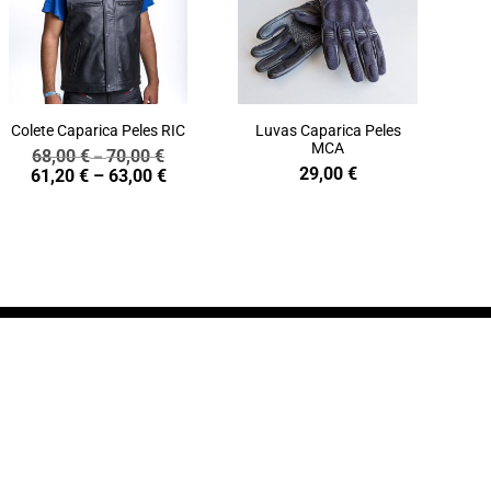
Colete Caparica Peles RIC
Luvas Caparica Peles
MCA
68,00
€
70,00
€
Price
–
29,00
€
Price
61,20
€
–
63,00
€
range:
range:
68,00 €
61,20 €
through
through
70,00 €
63,00 €