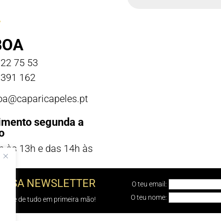
BOA
22 75 53
391 162
boa@caparicapeles.pt
imento segunda a
o
h às 13h e das 14h às
NOSSA NEWSLETTER
O teu email:
O teu nome:
e sabe de tudo em primeira mão!