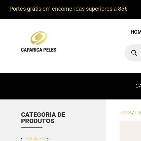
Portes grátis em encomendas superiores a 85€
HO
Product
search
C
Home
/
Eq
CATEGORIA DE
PRODUTOS
Capacete
3