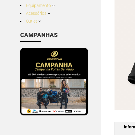
Equipamento
3
Acessórios
3
Outlet
3
CAMPANHAS
Infor