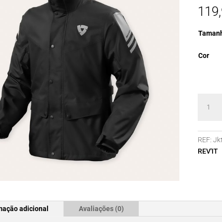
119
Taman
Cor
Quanti
de
Blusão
Chuva
REF:
Jk
REV'IT
REV'IT
Nitric
4
H2O
mação adicional
Avaliações (0)