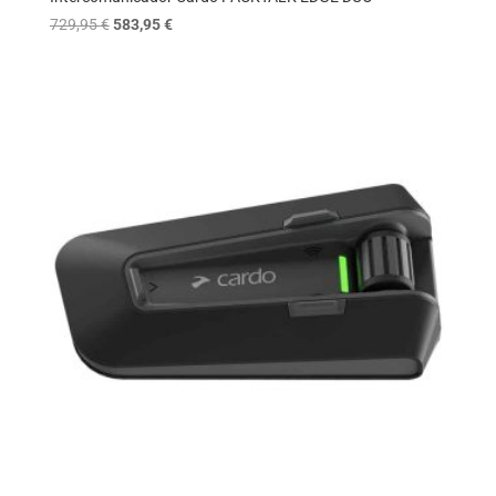
O
O
729,95
€
583,95
€
preço
preço
original
atual
era:
é:
729,95 €.
583,95 €.