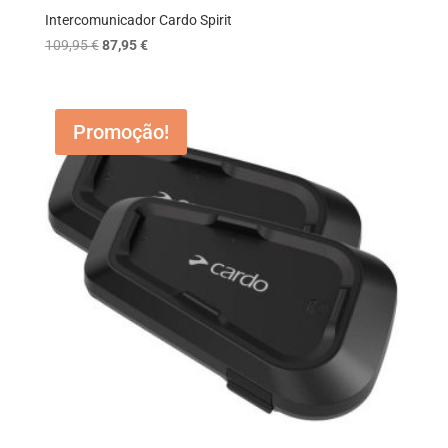
Intercomunicador Cardo Spirit
O
O
109,95
€
87,95
€
preço
preço
original
atual
era:
é:
Promoção!
109,95 €.
87,95 €.