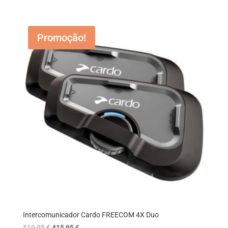
preço
preço
original
atual
era:
é:
Promoção!
279,95 €.
229,95 €.
Intercomunicador Cardo FREECOM 4X Duo
O
O
519,95
€
415,95
€