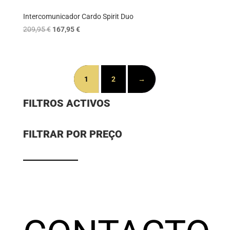
Intercomunicador Cardo Spirit Duo
O
O
209,95
€
167,95
€
preço
preço
original
atual
era:
é:
209,95 €.
167,95 €.
1
2
→
FILTROS ACTIVOS
FILTRAR POR PREÇO