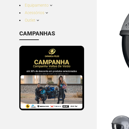
Equipamento
3
Acessórios
3
Outlet
3
CAMPANHAS