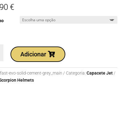
,90
€
ho
dade
Adicionar
T
lfast-evo-solid-cement-grey_main
Categoria:
Capacete Jet
Scorpion Helmets