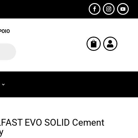
POIO


FAST EVO SOLID Cement
y