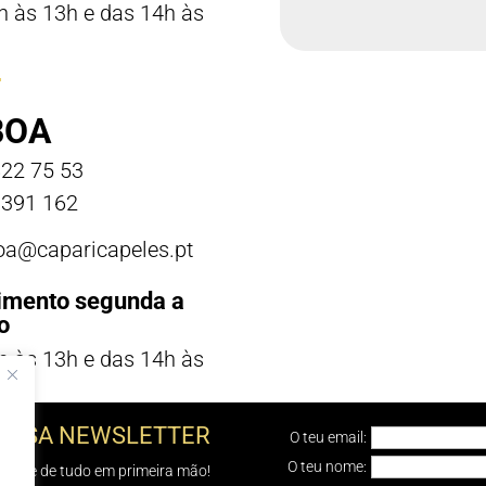
h às 13h e das 14h às
BOA
22 75 53
391 162
boa@caparicapeles.pt
imento segunda a
o
h às 13h e das 14h às
NOSSA NEWSLETTER
O teu email:
O teu nome:
e sabe de tudo em primeira mão!