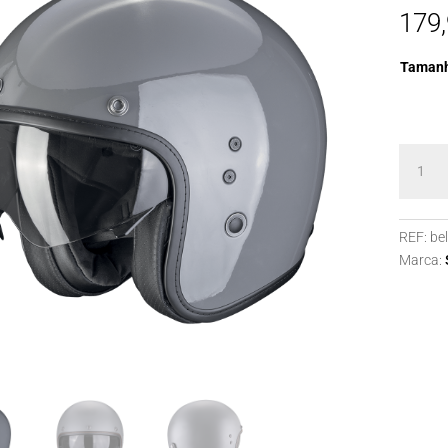
179
Taman
Quanti
de
BELFAS
EVO
REF:
be
SOLID
Marca:
Cement
Grey