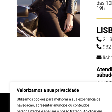
das 10
19h
LIS
21 8
932 
lis
Atend
sábad
das 10
19h
Valorizamos a sua privacidade
INSCREVE-TE Á 
Utilizamos cookies para melhorar a sua experiência de
navegação, apresentar anúncios ou conteúdos
personalizados e analisar o nosso tráfego. Ao clicar em