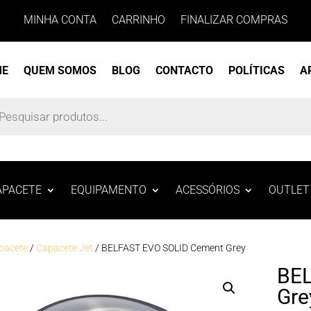
MINHA CONTA
CARRINHO
FINALIZAR COMPRAS
ME
QUEM SOMOS
BLOG
CONTACTO
POLÍTICAS
A
s
APACETE
EQUIPAMENTO
ACESSÓRIOS
OUTLET
pacete
/
Capacete Jet
/ BELFAST EVO SOLID Cement Grey
BEL
Gre