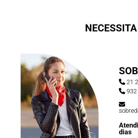
NECESSITA
SOB
21 2
932 
sobred
Atend
dias