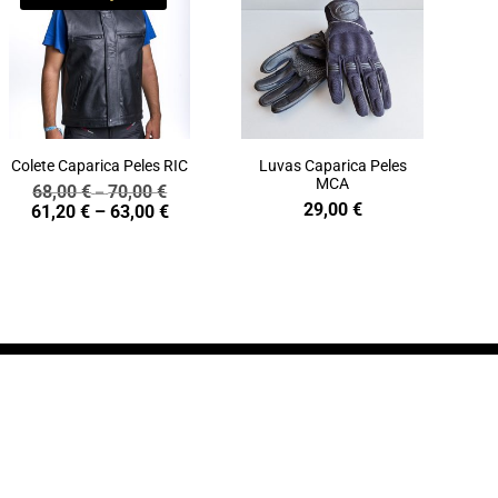
Colete Caparica Peles RIC
Luvas Caparica Peles
MCA
68,00
€
70,00
€
Price
–
29,00
€
Price
61,20
€
–
63,00
€
range:
range:
68,00 €
61,20 €
through
through
70,00 €
63,00 €