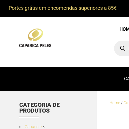
Portes grátis em encomendas superiores a 85€
HO
Product
search
C
Home
/
Ca
CATEGORIA DE
PRODUTOS
Capacete
3