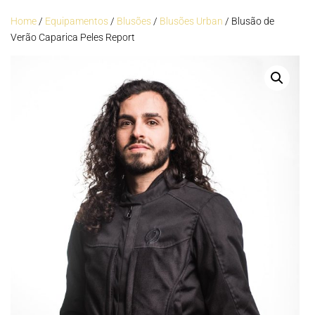
Home
/
Equipamentos
/
Blusões
/
Blusões Urban
/ Blusão de
Verão Caparica Peles Report