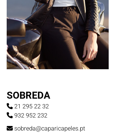
SOBREDA
21 295 22 32
932 952 232
sobreda@caparicapeles.pt