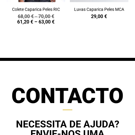
Colete Caparica Peles RIC
Luvas Caparica Peles MCA
68,00
€
70,00
€
29,00
€
Price
–
Price
61,20
€
–
63,00
€
range:
range:
68,00 €
61,20 €
through
through
70,00 €
63,00 €
CONTACTO
NECESSITA DE AJUDA?
ENVIE-NOS UMA