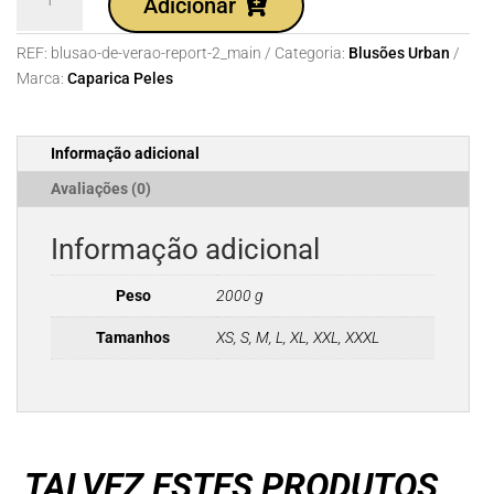
Adicionar
de
Blusão
REF:
blusao-de-verao-report-2_main
Categoria:
Blusões Urban
de
Marca:
Caparica Peles
Verão
Caparica
Peles
Informação adicional
Report
Avaliações (0)
Informação adicional
Peso
2000 g
Tamanhos
XS, S, M, L, XL, XXL, XXXL
TALVEZ ESTES PRODUTOS