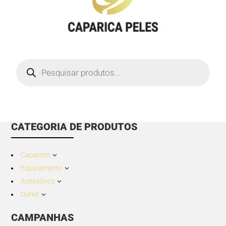
Products
search
CATEGORIA DE PRODUTOS
Capacete
3
Equipamento
3
Acessórios
3
Outlet
3
CAMPANHAS