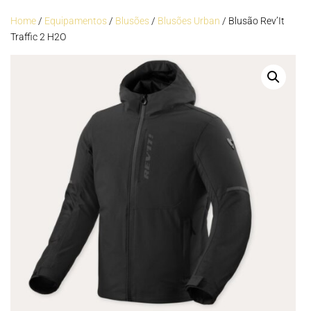
Home
/
Equipamentos
/
Blusões
/
Blusões Urban
/ Blusão Rev’It
Traffic 2 H2O