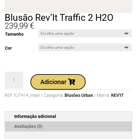
Blusão Rev’It Traffic 2 H2O
239,99
€
Tamanho
Cor
Quantidade
Adicionar
de
Blusão
REF:
FJT414_main
Categoria:
Blusões Urban
Marca:
REV'IT
Rev'It
Traffic
2
Informação adicional
H2O
Avaliações (0)