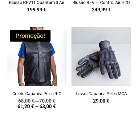
Blusão REV’IT Quantum 3 Air
Blusão REV’IT Control Air H2O
199,99
€
249,99
€
Promoção!
Colete Caparica Peles RIC
Luvas Caparica Peles MCA
68,00
€
70,00
€
29,00
€
Price
–
Price
61,20
€
–
63,00
€
range:
range:
68,00 €
61,20 €
through
through
70,00 €
63,00 €