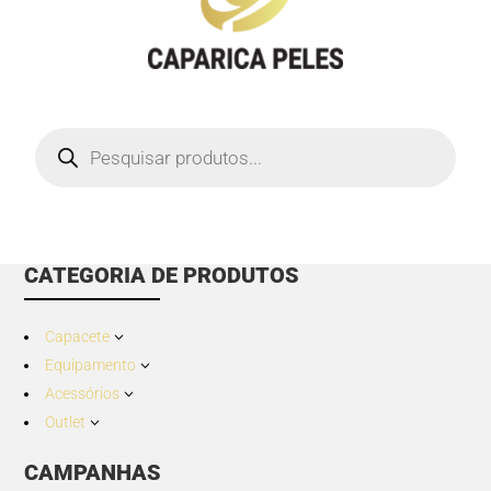
Products
search
CATEGORIA DE PRODUTOS
Capacete
3
Equipamento
3
Acessórios
3
Outlet
3
CAMPANHAS