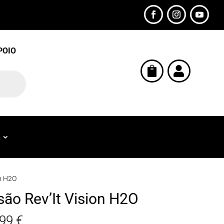
POIO


on H2O
são Rev’It Vision H2O
,99
€