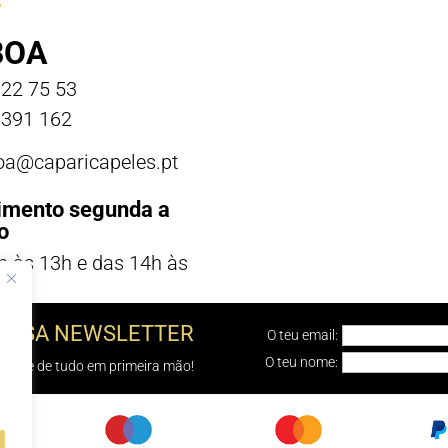
BOA
22 75 53
391 162
boa@caparicapeles.pt
imento segunda a
o
h às 13h e das 14h às
NOSSA NEWSLETTER
O teu email:
O teu nome:
e sabe de tudo em primeira mão!