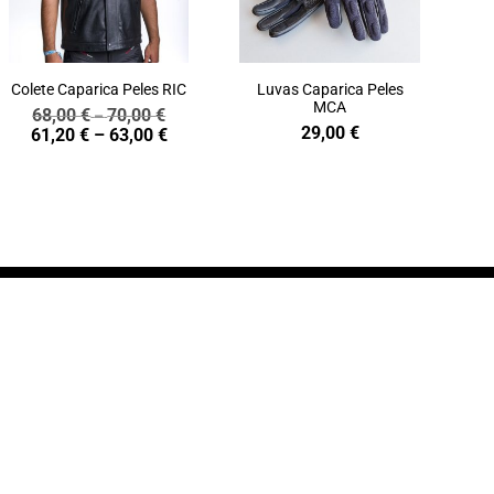
Colete Caparica Peles RIC
Luvas Caparica Peles
MCA
68,00
€
70,00
€
Price
–
29,00
€
Price
61,20
€
–
63,00
€
range:
range:
68,00 €
61,20 €
through
through
70,00 €
63,00 €