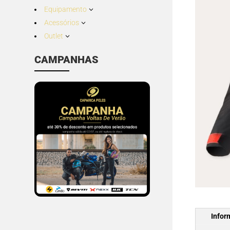
Equipamento
3
Acessórios
3
Outlet
3
CAMPANHAS
Infor