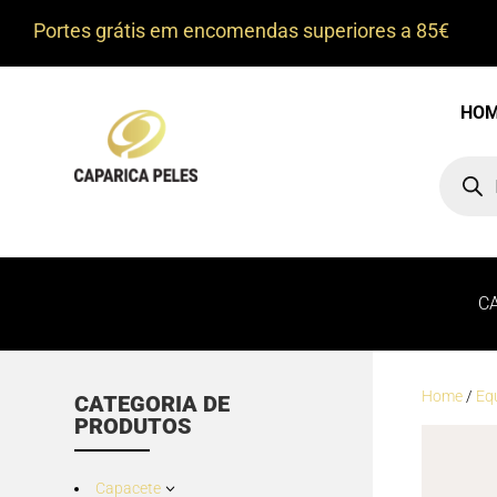
Portes grátis em encomendas superiores a 85€
HO
Product
search
C
Home
/
Eq
CATEGORIA DE
PRODUTOS
Capacete
3