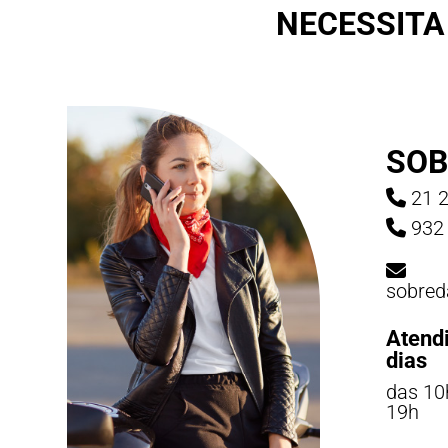
NECESSITA
SOB
21 2
932 
sobred
Atend
dias
das 10
19h