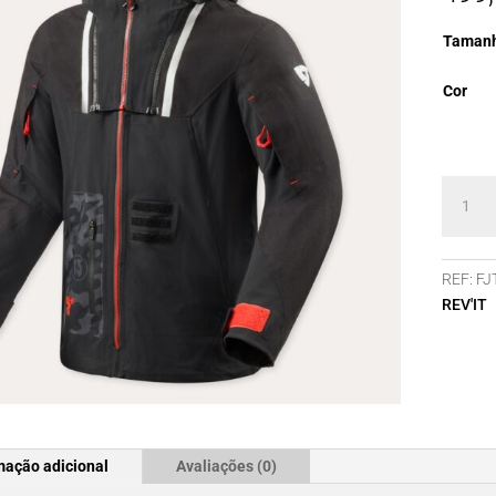
Taman
Cor
Quanti
de
Blusão
Rev'It
REF:
FJ
Vision
REV'IT
H2O
mação adicional
Avaliações (0)