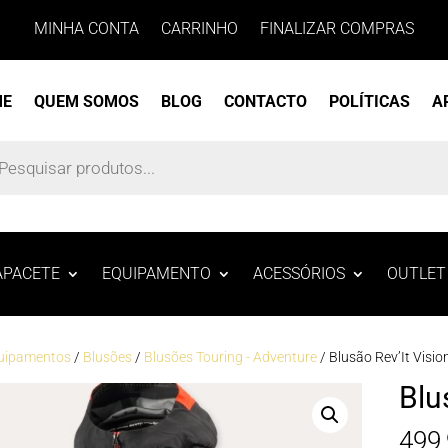
MINHA CONTA
CARRINHO
FINALIZAR COMPRAS
ME
QUEM SOMOS
BLOG
CONTACTO
POLÍTICAS
A
s
APACETE
EQUIPAMENTO
ACESSÓRIOS
OUTLET
uipamentos
/
Blusões
/
Blusões Touring - Adventure
/ Blusão Rev’It Visi
Blu
499