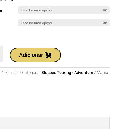
ho
dade
Adicionar
T424_main
Categoria:
Blusões Touring - Adventure
Marca: