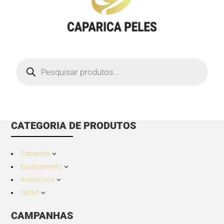
Products
search
CATEGORIA DE PRODUTOS
Capacete
3
Equipamento
3
Acessórios
3
Outlet
3
CAMPANHAS