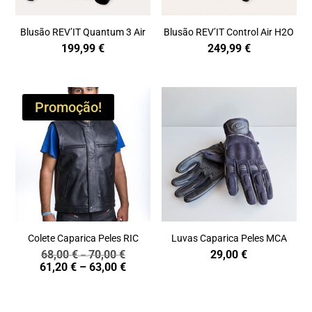
Blusão REV’IT Quantum 3 Air
Blusão REV’IT Control Air H2O
199,99
€
249,99
€
Promoção!
Colete Caparica Peles RIC
Luvas Caparica Peles MCA
68,00
€
70,00
€
29,00
€
Price
–
Price
61,20
€
–
63,00
€
range:
range:
68,00 €
61,20 €
through
through
70,00 €