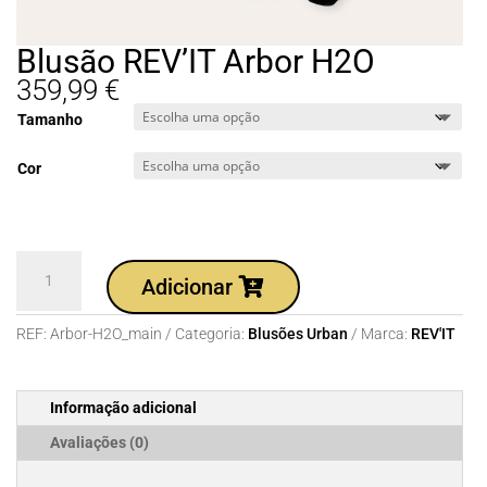
Blusão REV’IT Arbor H2O
359,99
€
Tamanho
Cor
Quantidade
Adicionar
de
Blusão
REF:
Arbor-H2O_main
Categoria:
Blusões Urban
Marca:
REV'IT
REV'IT
Arbor
H2O
Informação adicional
Avaliações (0)