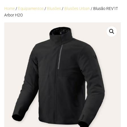
Home
/
Equipamentos
/
Blusões
/
Blusões Urban
/ Blusão REV’IT
Arbor H2O