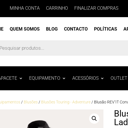
MINHA CONTA
CARRINHO
FINALIZAR COMPRAS
ME
QUEM SOMOS
BLOG
CONTACTO
POLÍTICAS
A
s
APACETE
EQUIPAMENTO
ACESSÓRIOS
OUTLET
uipamentos
/
Blusões
/
Blusões Touring - Adventure
/ Blusão REV’IT Con
Blu
Lad