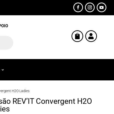
POIO


vergent H2O Ladies
são REV’IT Convergent H2O
ies