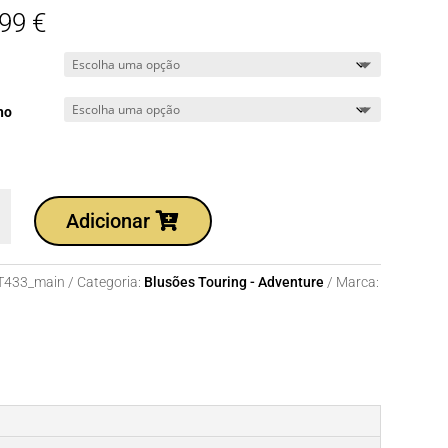
,99
€
ho
dade
Adicionar
T433_main
Categoria:
Blusões Touring - Adventure
Marca:
gent