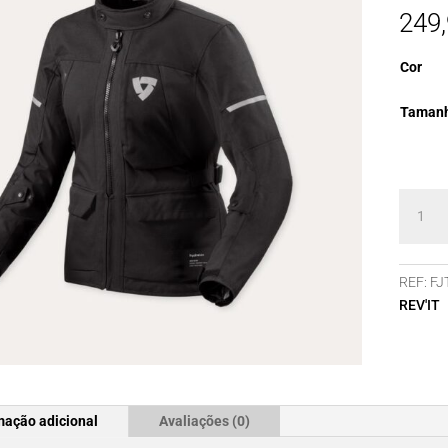
249
Cor
Taman
Quanti
de
Blusão
REV'IT
REF:
FJ
Conver
REV'IT
H2O
Ladies
mação adicional
Avaliações (0)