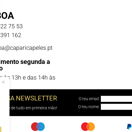
BOA
22 75 53
391 162
boa@caparicapeles.pt
imento segunda a
o
h às 13h e das 14h às
NOSSA NEWSLETTER
O teu email:
O teu nome:
e sabe de tudo em primeira mão!