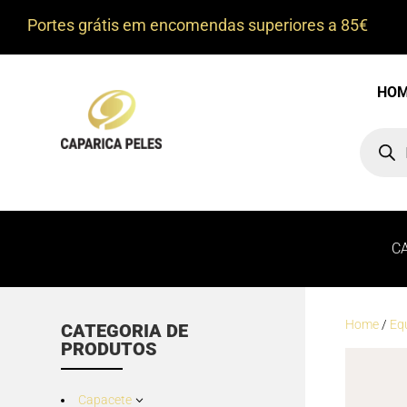
Portes grátis em encomendas superiores a 85€
HO
Product
search
C
Home
/
Eq
CATEGORIA DE
PRODUTOS
Capacete
3