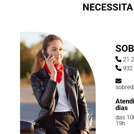
NECESSITA
SOB
21 2
932 
sobred
Atend
dias
das 10
19h