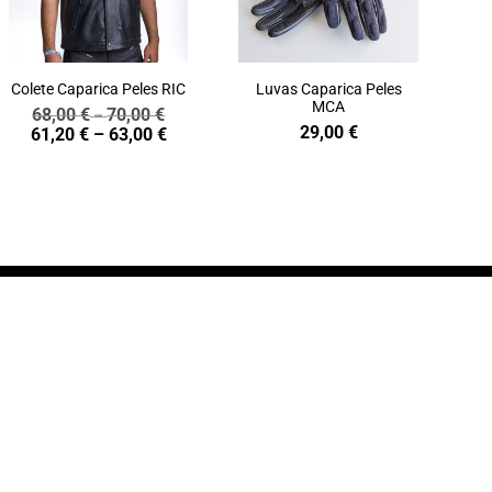
Colete Caparica Peles RIC
Luvas Caparica Peles
MCA
68,00
€
70,00
€
Price
–
29,00
€
Price
61,20
€
–
63,00
€
range:
range:
68,00 €
61,20 €
through
through
70,00 €
63,00 €