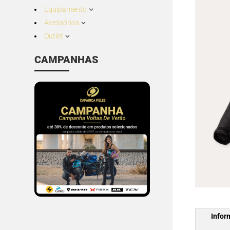
Equipamento
3
Acessórios
3
Outlet
3
CAMPANHAS
Infor