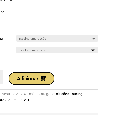
tor
ho
dade
Adicionar
t-Neptune-3-GTX_main
Categoria:
Blusões Touring -
e
ure
Marca:
REV'IT