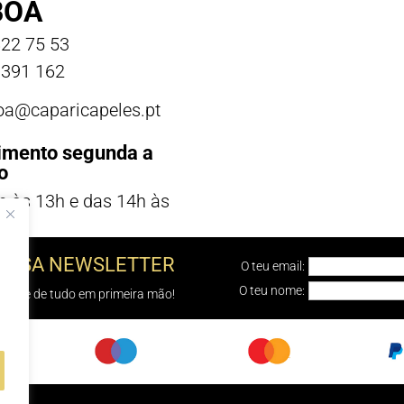
BOA
22 75 53
391 162
boa@caparicapeles.pt
imento segunda a
o
h às 13h e das 14h às
NOSSA NEWSLETTER
O teu email:
O teu nome:
e sabe de tudo em primeira mão!