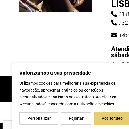
LIS
21 8
932 
lis
Atend
sábad
das 10
19h
Valorizamos a sua privacidade
Utilizamos cookies para melhorar a sua experiência de
INSCREVE-TE Á 
navegação, apresentar anúncios ou conteúdos
personalizados e analisar o nosso tráfego. Ao clicar em
"Aceitar Todos", concorda com a utilização de cookies.
Personalizar
Rejeitar
Aceite tudo