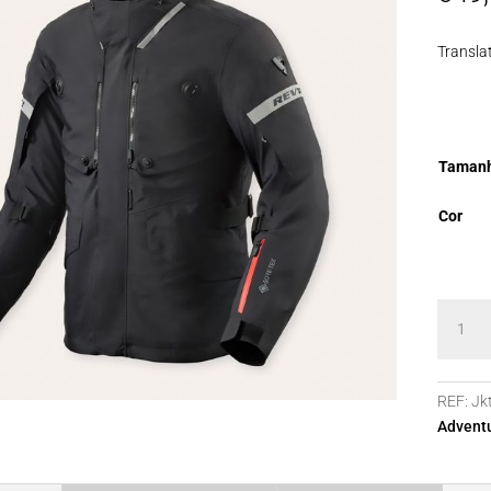
Transla
Taman
Cor
Quanti
de
Blusão
REV'IT
REF:
Jk
Neptun
Advent
3
GTX