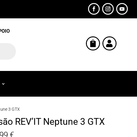
POIO


tune 3 GTX
são REV’IT Neptune 3 GTX
,99
€