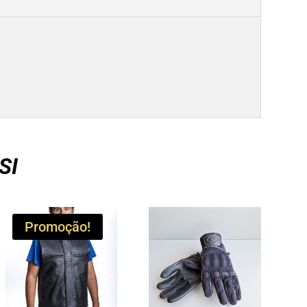
SI
Promoção!