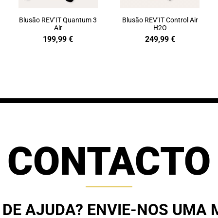
Blusão REV’IT Quantum 3
Blusão REV’IT Control Air
Air
H2O
199,99
€
249,99
€
CONTACTO
 DE AJUDA? ENVIE-NOS UMA