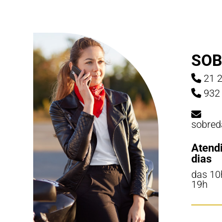
SOB
21 2
932 
sobred
Atend
dias
das 10
19h