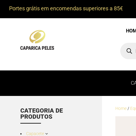
Portes grátis em encomendas superiores a 85€
HO
Product
search
C
Home
/
Eq
CATEGORIA DE
PRODUTOS
Capacete
3