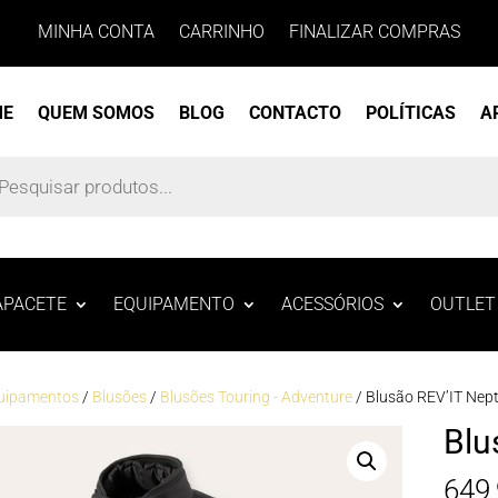
MINHA CONTA
CARRINHO
FINALIZAR COMPRAS
ME
QUEM SOMOS
BLOG
CONTACTO
POLÍTICAS
A
s
APACETE
EQUIPAMENTO
ACESSÓRIOS
OUTLET
uipamentos
/
Blusões
/
Blusões Touring - Adventure
/ Blusão REV’IT Nep
Blu
649