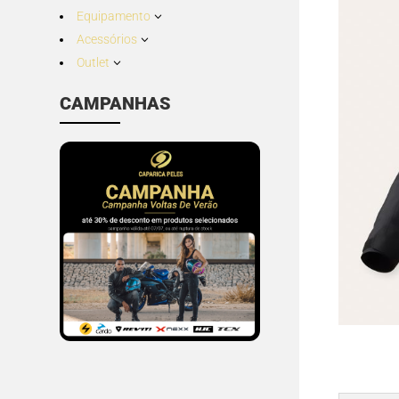
Equipamento
3
Acessórios
3
Outlet
3
CAMPANHAS