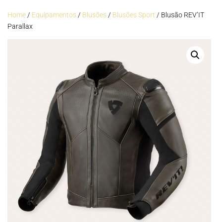
Home
/
Equipamentos
/
Blusões
/
Blusões Sport
/ Blusão REV’IT
Parallax