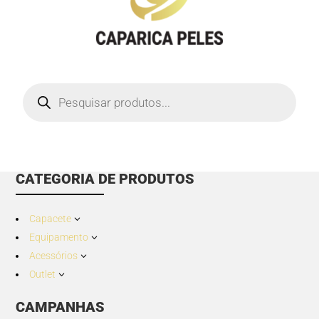
Products
search
CATEGORIA DE PRODUTOS
Capacete
3
Equipamento
3
Acessórios
3
Outlet
3
CAMPANHAS