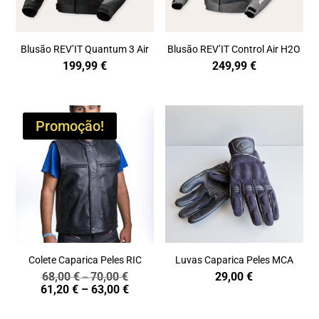
Blusão REV’IT Quantum 3 Air
Blusão REV’IT Control Air H2O
199,99
€
249,99
€
Promoção!
Colete Caparica Peles RIC
Luvas Caparica Peles MCA
68,00
€
70,00
€
29,00
€
Price
–
Price
61,20
€
–
63,00
€
range:
range:
68,00 €
61,20 €
through