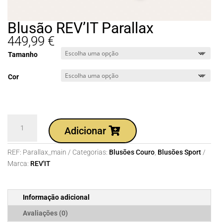
Blusão REV’IT Parallax
449,99
€
Tamanho
Cor
Quantidade
Adicionar
de
Blusão
REF:
Parallax_main
Categorias:
Blusões Couro
,
Blusões Sport
REV'IT
Marca:
REV'IT
Parallax
Informação adicional
Avaliações (0)