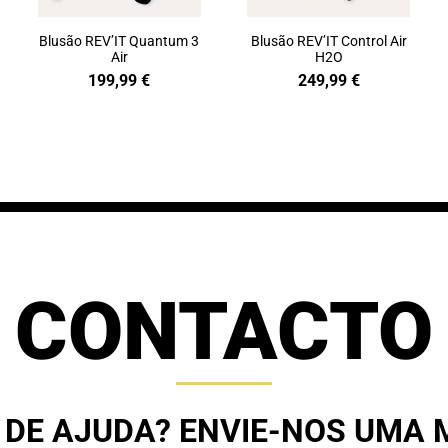
Blusão REV’IT Quantum 3
Blusão REV’IT Control Air
Air
H2O
199,99
€
249,99
€
CONTACTO
 DE AJUDA? ENVIE-NOS UMA