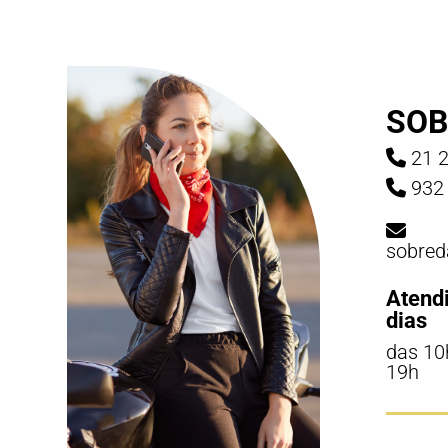
SOB
21 2
932 
sobred
Atend
dias
das 10
19h