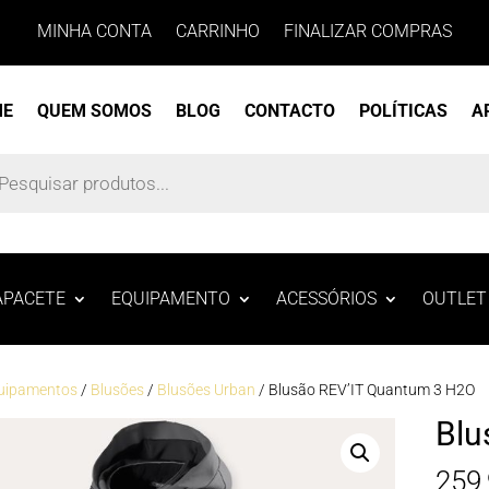
MINHA CONTA
CARRINHO
FINALIZAR COMPRAS
ME
QUEM SOMOS
BLOG
CONTACTO
POLÍTICAS
A
s
APACETE
EQUIPAMENTO
ACESSÓRIOS
OUTLET
uipamentos
/
Blusões
/
Blusões Urban
/ Blusão REV’IT Quantum 3 H2O
Blu
259