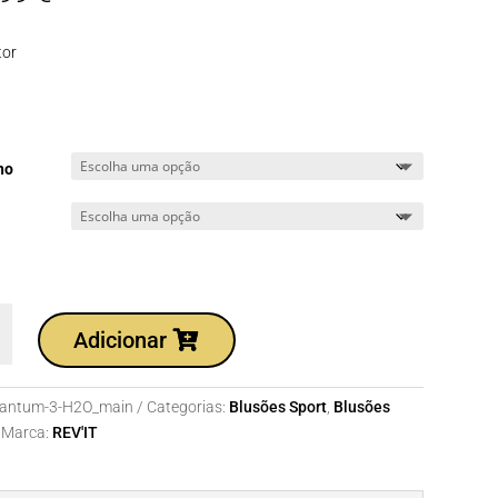
tor
ho
dade
Adicionar
antum-3-H2O_main
Categorias:
Blusões Sport
,
Blusões
m
Marca:
REV'IT