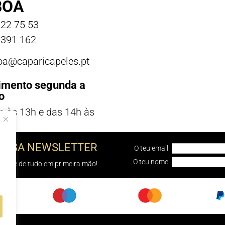
BOA
22 75 53
391 162
boa@caparicapeles.pt
imento segunda a
o
h às 13h e das 14h às
NOSSA NEWSLETTER
O teu email:
O teu nome:
e sabe de tudo em primeira mão!