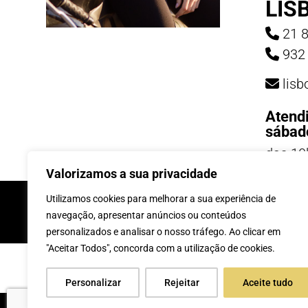
LIS
21 8
932 
lis
Atend
sábad
das 10
19h
Valorizamos a sua privacidade
Utilizamos cookies para melhorar a sua experiência de
INSCREVE-TE Á 
navegação, apresentar anúncios ou conteúdos
personalizados e analisar o nosso tráfego. Ao clicar em
"Aceitar Todos", concorda com a utilização de cookies.
Personalizar
Rejeitar
Aceite tudo