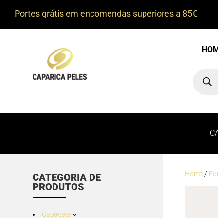
Portes grátis em encomendas superiores a 85€
HO
Product
search
C
Home
/
Eq
CATEGORIA DE
PRODUTOS
Capacete
3