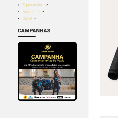
Equipamento
3
Acessórios
3
Outlet
3
CAMPANHAS