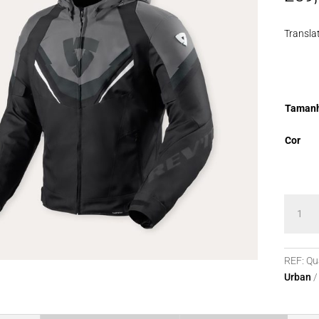
Transla
Taman
Cor
Quanti
de
Blusão
REV'IT
REF:
Qu
Quantu
Urban
3
H2O