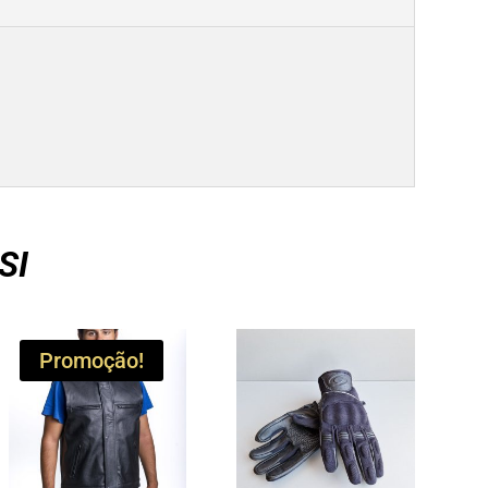
SI
Promoção!