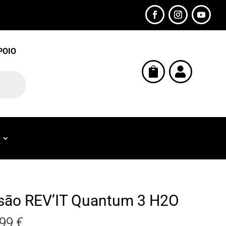
POIO


são REV’IT Quantum 3 H2O
,99
€