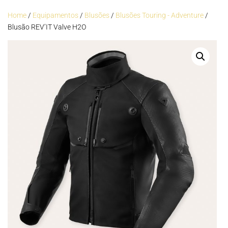
Home
/
Equipamentos
/
Blusões
/
Blusões Touring - Adventure
/
Blusão REV’IT Valve H2O