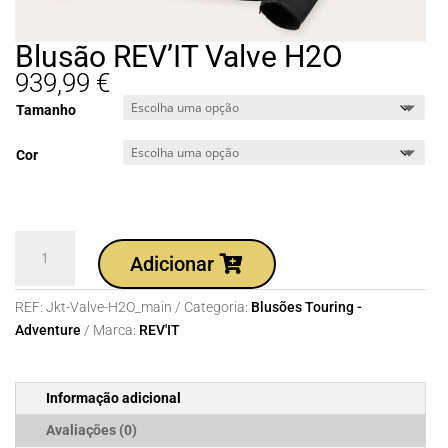
Blusão REV’IT Valve H2O
939,99
€
Tamanho
Cor
Quantidade
Adicionar
de
Blusão
REF:
Jkt-Valve-H2O_main
Categoria:
Blusões Touring -
REV'IT
Adventure
Marca:
REV'IT
Valve
H2O
Informação adicional
Avaliações (0)