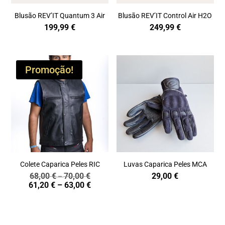
Blusão REV’IT Quantum 3 Air
Blusão REV’IT Control Air H2O
199,99
€
249,99
€
Promoção!
Colete Caparica Peles RIC
Luvas Caparica Peles MCA
68,00
€
70,00
€
29,00
€
Price
–
Price
61,20
€
–
63,00
€
range:
range:
68,00 €
61,20 €
through
through
70,00 €
63,00 €