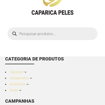
Products
search
CATEGORIA DE PRODUTOS
Capacete
3
Equipamento
3
Acessórios
3
Outlet
3
CAMPANHAS