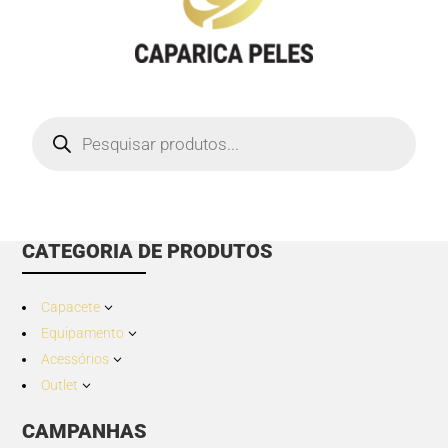
Products
search
CATEGORIA DE PRODUTOS
Capacete
3
Equipamento
3
Acessórios
3
Outlet
3
CAMPANHAS