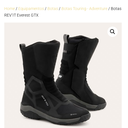
Home
/
Equipamentos
/
Botas
/
Botas Touring - Adventure
/ Botas
REV’IT Everest GTX