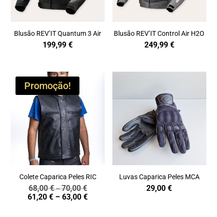
Blusão REV’IT Quantum 3 Air
Blusão REV’IT Control Air H2O
199,99
€
249,99
€
Promoção!
Colete Caparica Peles RIC
Luvas Caparica Peles MCA
68,00
€
70,00
€
29,00
€
Price
–
Price
61,20
€
–
63,00
€
range:
range:
68,00 €
61,20 €
through