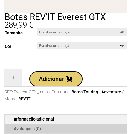
Botas REV’IT Everest GTX
289,99
€
Tamanho
Cor
Quantidade
Adicionar
de
Botas
REF:
Everest-GTX_main
Categoria:
Botas Touring - Adventure
REV'IT
Marca:
REV'IT
Everest
GTX
Informação adicional
Avaliações (0)