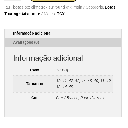
Botas
REF:
botas-tcx-climatrek-surround-gtx_main
Categoria:
Botas
TCX
Touring - Adventure
Marca:
TCX
Climatrek
Surround
GTX
Informação adicional
Avaliações (0)
Informação adicional
Peso
2000 g
40, 41, 42, 43, 44, 45, 40, 41, 42,
Tamanho
43, 44, 45
Cor
Preto\Branco, Preto\Cinzento