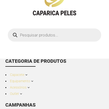
Products
search
CATEGORIA DE PRODUTOS
Capacete
3
Equipamento
3
Acessórios
3
Outlet
3
CAMPANHAS