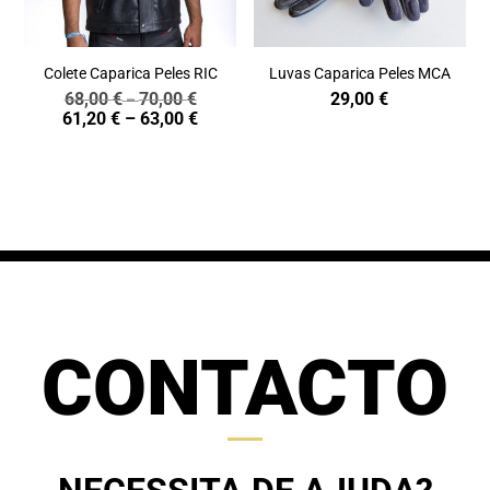
Colete Caparica Peles RIC
Luvas Caparica Peles MCA
68,00
€
70,00
€
29,00
€
Price
–
Price
61,20
€
–
63,00
€
range:
range:
68,00 €
61,20 €
through
through
70,00 €
63,00 €
CONTACTO