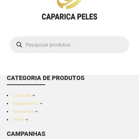
Products
search
CATEGORIA DE PRODUTOS
Capacete
3
Equipamento
3
Acessórios
3
Outlet
3
CAMPANHAS