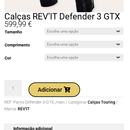
Calças REV’IT Defender 3 GTX
599,99
€
Tamanho
Comprimento
Cor
Quantidade
Adicionar
de
Calças
REF:
Pants-Defender-3-GTX_main
Categoria:
Calças Touring
REV'IT
Marca:
REV'IT
Defender
3
GTX
Informação adicional