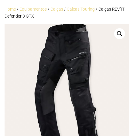
Home
/
Equipamentos
/
Calças
/
Calças Touring
/ Calças REV’IT
Defender 3 GTX