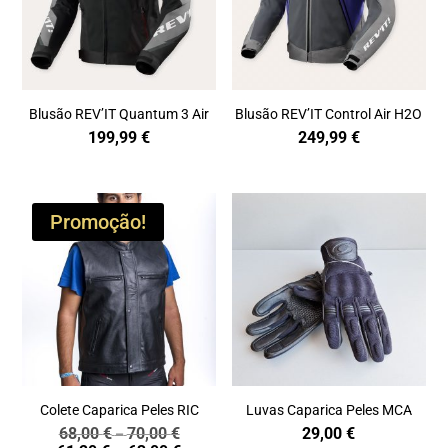
Blusão REV’IT Quantum 3 Air
Blusão REV’IT Control Air H2O
199,99
€
249,99
€
Promoção!
Colete Caparica Peles RIC
Luvas Caparica Peles MCA
68,00
€
70,00
€
29,00
€
Price
–