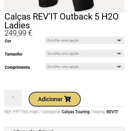
Calças REV’IT Outback 5 H2O
Ladies
249,99
€
Cor
Tamanho
Comprimento
Quantidade
Adicionar
de
Calças
REF:
FPT168_main
Categoria:
Calças Touring
Marca:
REV'IT
REV'IT
Outback
5