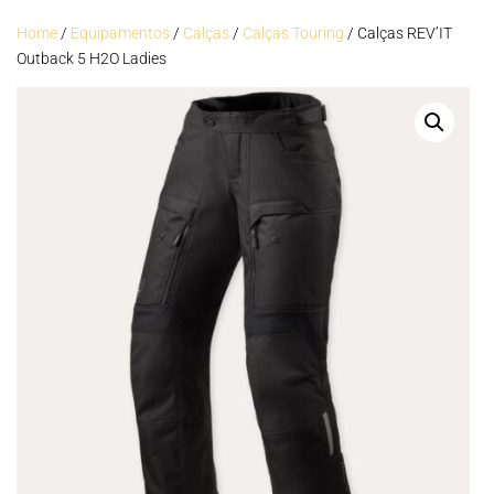
Home
/
Equipamentos
/
Calças
/
Calças Touring
/ Calças REV’IT
Outback 5 H2O Ladies