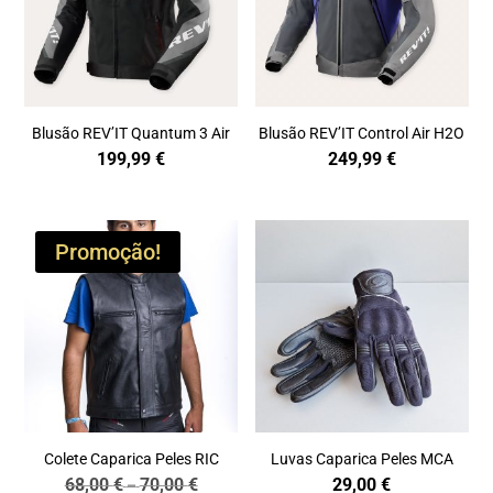
Blusão REV’IT Quantum 3 Air
Blusão REV’IT Control Air H2O
199,99
€
249,99
€
Promoção!
Colete Caparica Peles RIC
Luvas Caparica Peles MCA
68,00
€
70,00
€
29,00
€
Price
–