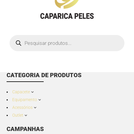
Products
search
CATEGORIA DE PRODUTOS
Capacete
3
Equipamento
3
Acessórios
3
Outlet
3
CAMPANHAS