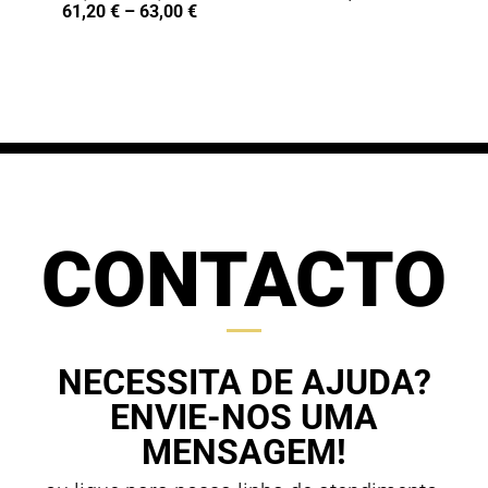
Price
61,20
€
–
63,00
€
range:
range:
68,00 €
61,20 €
through
through
70,00 €
63,00 €
CONTACTO
NECESSITA DE AJUDA?
ENVIE-NOS UMA
MENSAGEM!