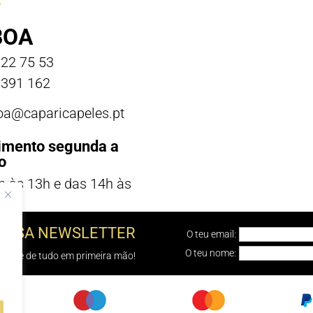
BOA
22 75 53
391 162
boa@caparicapeles.pt
imento segunda a
o
h às 13h e das 14h às
NOSSA NEWSLETTER
O teu email:
O teu nome:
e sabe de tudo em primeira mão!