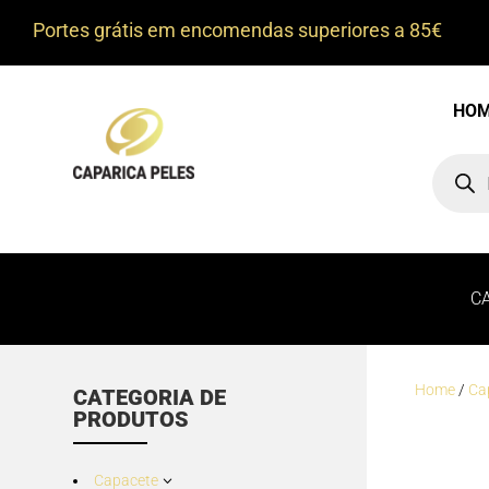
Portes grátis em encomendas superiores a 85€
HO
Product
search
C
Home
/
Ca
CATEGORIA DE
PRODUTOS
Capacete
3