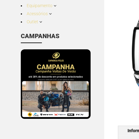
Equipamento
3
Acessórios
3
Outlet
3
CAMPANHAS
Infor