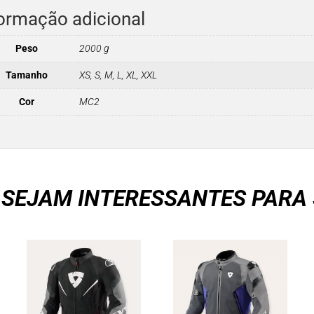
ormação adicional
Peso
2000 g
Tamanho
XS, S, M, L, XL, XXL
Cor
MC2
 SEJAM INTERESSANTES PARA 