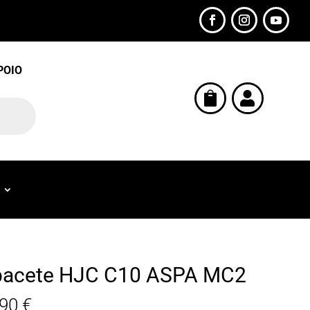
POIO


acete HJC C10 ASPA MC2
,90
€