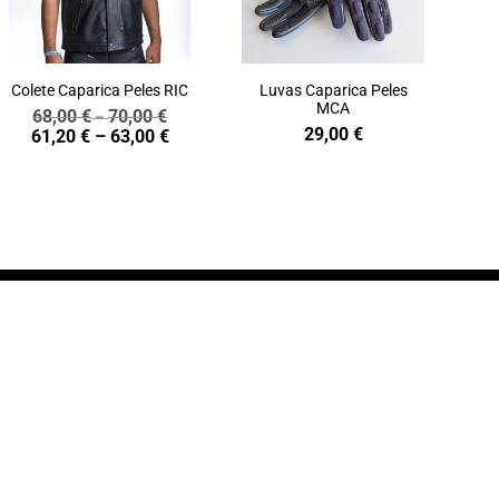
Colete Caparica Peles RIC
Luvas Caparica Peles
MCA
68,00
€
70,00
€
Price
–
29,00
€
Price
61,20
€
–
63,00
€
range:
range:
68,00 €
61,20 €
through
through
70,00 €
63,00 €