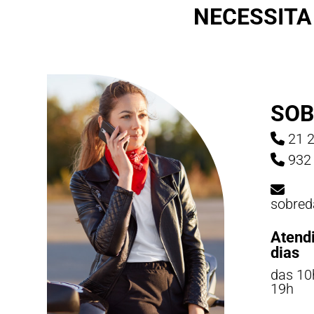
NECESSITA
SOB
21 2
932 
sobred
Atend
dias
das 10
19h