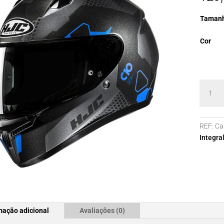
Taman
Cor
Quanti
de
Capace
HJC
REF:
Ca
C10
Integra
ASPA
MC2
mação adicional
Avaliações (0)