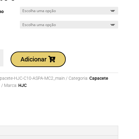
ho
dade
Adicionar
te
pacete-HJC-C10-ASPA-MC2_main
Categoria:
Capacete
l
Marca:
HJC