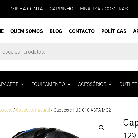
MINHA CONTA
CARRINHO
FINALIZAR COMPRAS
ME
QUEM SOMOS
BLOG
CONTACTO
POLÍTICAS
A
s
APACETE
EQUIPAMENTO
ACESSÓRIOS
OUTLET
pacete
/
Capacete Integral
/ Capacete HJC C10 ASPA MC2
Cap
129