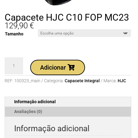
Capacete HJC C10 FOP MC23
129,90
€
Tamanho
Quantidade
Adicionar
de
Capacete
REF:
100323_main
Categoria:
Capacete Integral
Marca:
HJC
HJC
C10
FOP
Informação adicional
MC23
Avaliações (0)
Informação adicional