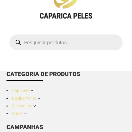
Products
search
CATEGORIA DE PRODUTOS
Capacete
3
Equipamento
3
Acessórios
3
Outlet
3
CAMPANHAS