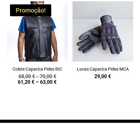
Promoção!
Colete Caparica Peles RIC
Luvas Caparica Peles MCA
68,00
€
70,00
€
29,00
€
Price
–
Price
61,20
€
–
63,00
€
range:
range:
68,00 €
61,20 €
through
through
70,00 €
63,00 €