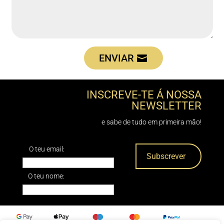
ENVIAR
INSCREVE-TE Á NOSSA
NEWSLETTER
e sabe de tudo em primeira mão!
O teu email:
O teu nome: