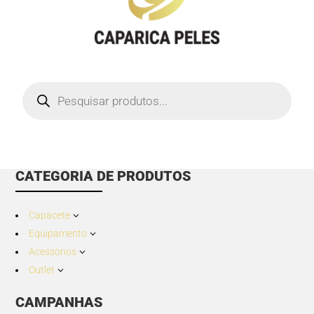
Products
search
CATEGORIA DE PRODUTOS
Capacete
3
Equipamento
3
Acessórios
3
Outlet
3
CAMPANHAS