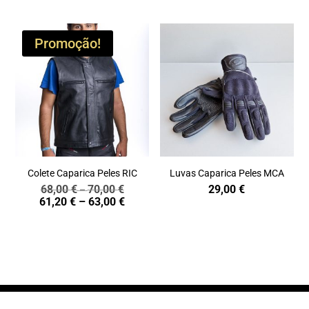
Promoção!
Colete Caparica Peles RIC
Luvas Caparica Peles MCA
68,00
€
70,00
€
29,00
€
Price
–
Price
61,20
€
–
63,00
€
range:
range:
68,00 €
61,20 €
through
through
70,00 €
63,00 €