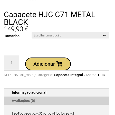
Capacete HJC C71 METAL
BLACK
149,90
€
Tamanho
Quantidade
Adicionar
de
Capacete
REF:
185130_main
Categoria:
Capacete Integral
Marca:
HJC
HJC
C71
METAL
Informação adicional
BLACK
Avaliações (0)
Informação adicional