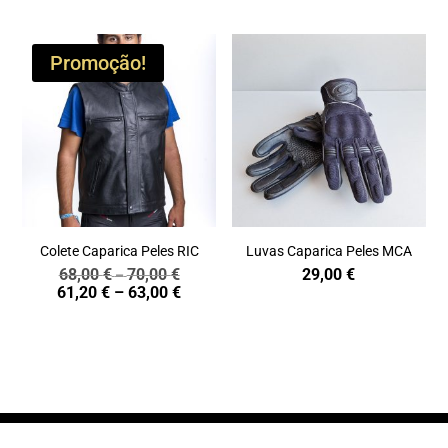
Promoção!
Colete Caparica Peles RIC
Luvas Caparica Peles MCA
68,00
€
70,00
€
29,00
€
Price
–
Price
61,20
€
–
63,00
€
range:
range:
68,00 €
61,20 €
through
through
70,00 €
63,00 €