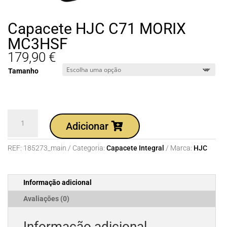
Capacete HJC C71 MORIX
MC3HSF
179,90
€
Tamanho
Quantidade
Adicionar
de
Capacete
REF:
185273_main
Categoria:
Capacete Integral
Marca:
HJC
HJC
C71
MORIX
Informação adicional
MC3HSF
Avaliações (0)
Informação adicional