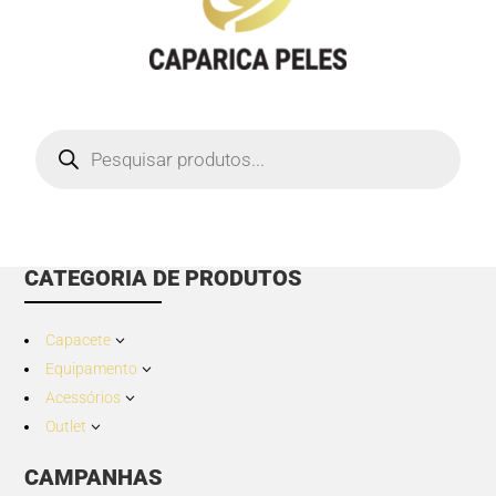
Products
search
CATEGORIA DE PRODUTOS
Capacete
3
Equipamento
3
Acessórios
3
Outlet
3
CAMPANHAS