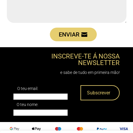
ENVIAR
INSCREVE-TE Á NOSSA
NEWSLETTER
e sabe de tudo em primeira mão!
O teu email:
O teu nome: