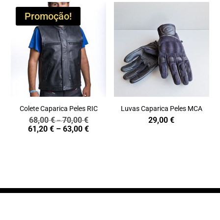
Promoção!
Colete Caparica Peles RIC
Luvas Caparica Peles MCA
68,00
€
70,00
€
29,00
€
Price
–
Price
61,20
€
–
63,00
€
range:
range:
68,00 €
61,20 €
through
through
70,00 €
63,00 €