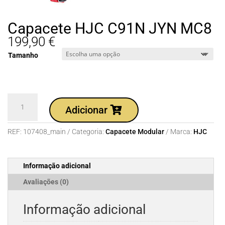
Capacete HJC C91N JYN MC8
199,90
€
Tamanho
Quantidade
Adicionar
de
Capacete
REF:
107408_main
Categoria:
Capacete Modular
Marca:
HJC
HJC
C91N
JYN
Informação adicional
MC8
Avaliações (0)
Informação adicional