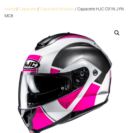
Home
/
Capacete
/
Capacete Modular
/ Capacete HJC C91N JYN
MC8