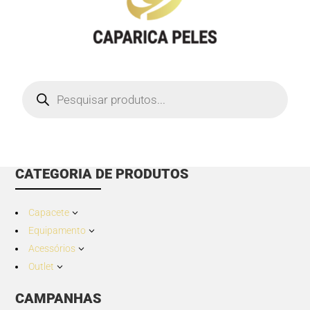
Products
search
CATEGORIA DE PRODUTOS
Capacete
3
Equipamento
3
Acessórios
3
Outlet
3
CAMPANHAS