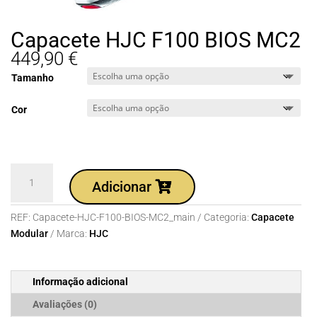
Capacete HJC F100 BIOS MC2
449,90
€
Tamanho
Cor
Quantidade
Adicionar
de
Capacete
REF:
Capacete-HJC-F100-BIOS-MC2_main
Categoria:
Capacete
HJC
Modular
Marca:
HJC
F100
BIOS
MC2
Informação adicional
Avaliações (0)