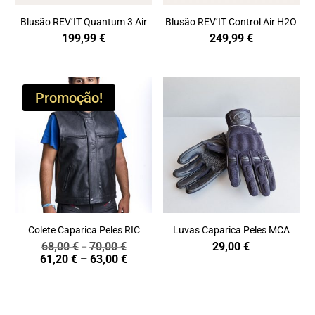
Blusão REV’IT Quantum 3 Air
Blusão REV’IT Control Air H2O
199,99
€
249,99
€
Promoção!
Colete Caparica Peles RIC
Luvas Caparica Peles MCA
68,00
€
70,00
€
29,00
€
Price
–
Price
61,20
€
–
63,00
€
range:
range:
68,00 €
61,20 €
through
through
70,00 €
63,00 €