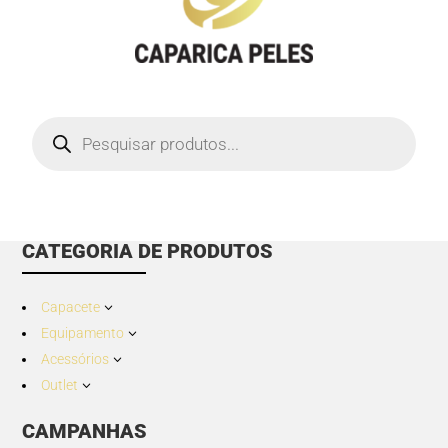
Products
search
CATEGORIA DE PRODUTOS
Capacete
3
Equipamento
3
Acessórios
3
Outlet
3
CAMPANHAS