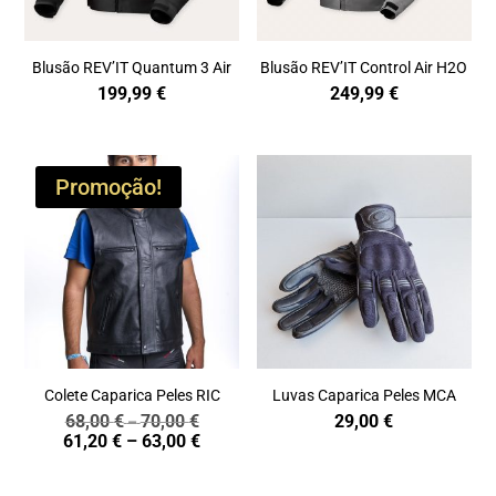
Blusão REV’IT Quantum 3 Air
Blusão REV’IT Control Air H2O
199,99
€
249,99
€
Promoção!
Colete Caparica Peles RIC
Luvas Caparica Peles MCA
68,00
€
70,00
€
29,00
€
Price
–
Price
61,20
€
–
63,00
€
range:
range:
68,00 €
61,20 €
through