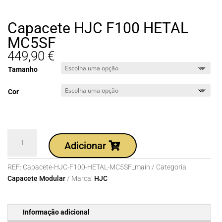
Capacete HJC F100 HETAL
MC5SF
449,90
€
Tamanho
Cor
Quantidade
Adicionar
de
Capacete
REF:
Capacete-HJC-F100-HETAL-MC5SF_main
Categoria:
HJC
Capacete Modular
Marca:
HJC
F100
HETAL
MC5SF
Informação adicional