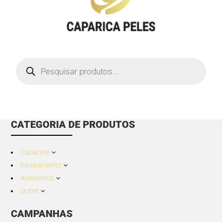
Products
search
CATEGORIA DE PRODUTOS
Capacete
3
Equipamento
3
Acessórios
3
Outlet
3
CAMPANHAS