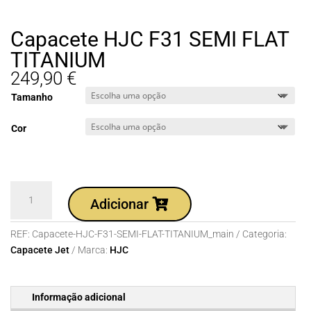
Capacete HJC F31 SEMI FLAT
TITANIUM
249,90
€
Tamanho
Cor
Quantidade
Adicionar
de
Capacete
REF:
Capacete-HJC-F31-SEMI-FLAT-TITANIUM_main
Categoria:
HJC
Capacete Jet
Marca:
HJC
F31
SEMI
FLAT
Informação adicional
TITANIUM