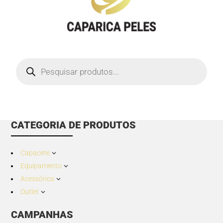
Products
search
CATEGORIA DE PRODUTOS
Capacete
3
Equipamento
3
Acessórios
3
Outlet
3
CAMPANHAS