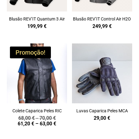
Blusão REV’IT Quantum 3 Air
Blusão REV’IT Control Air H2O
199,99
€
249,99
€
Promoção!
Colete Caparica Peles RIC
Luvas Caparica Peles MCA
68,00
€
70,00
€
29,00
€
Price
–
Price
61,20
€
–
63,00
€
range:
range:
68,00 €
61,20 €
through