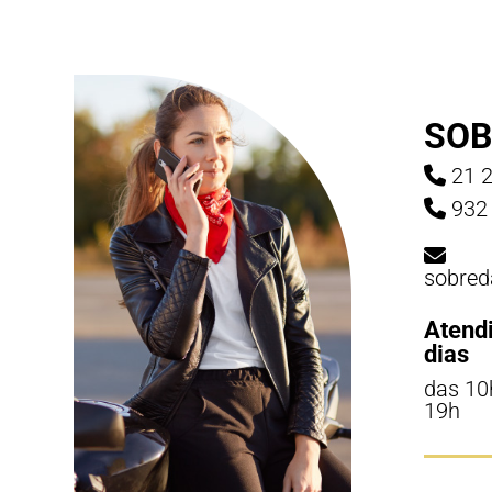
SOB
21 2
932 
sobred
Atend
dias
das 10
19h