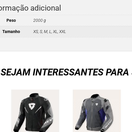
ormação adicional
Peso
2000 g
Tamanho
XS, S, M, L, XL, XXL
 SEJAM INTERESSANTES PARA 