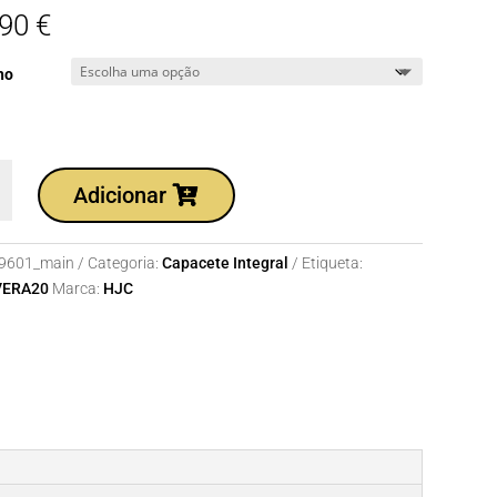
,90
€
ho
dade
Adicionar
te
9601_main
Categoria:
Capacete Integral
Etiqueta:
VERA20
Marca:
HJC
N