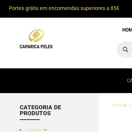
Portes grátis em encomendas superiores a 85€
HO
Product
search
C
Home
/
Ca
CATEGORIA DE
PRODUTOS
Capacete
3