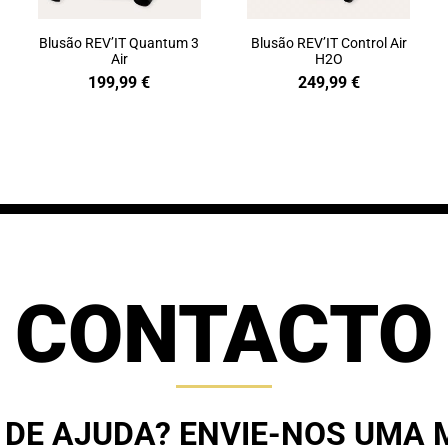
Blusão REV’IT Quantum 3
Blusão REV’IT Control Air
Air
H2O
199,99
€
249,99
€
CONTACTO
 DE AJUDA? ENVIE-NOS UMA