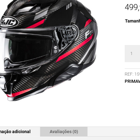
499
Taman
Quanti
de
Capace
HJC
REF:
15
F71
PRIMA
CARBO
ESIRA
MC1
mação adicional
Avaliações (0)