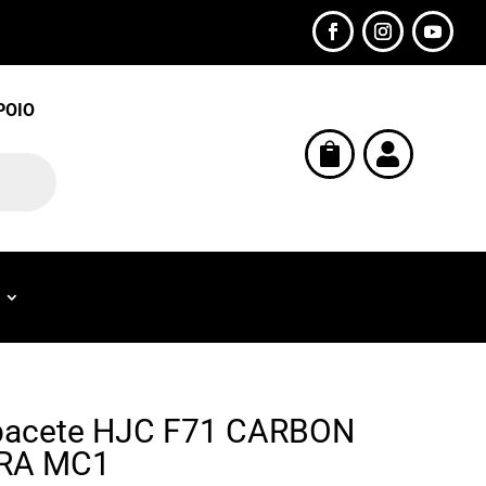
POIO


acete HJC F71 CARBON
IRA MC1