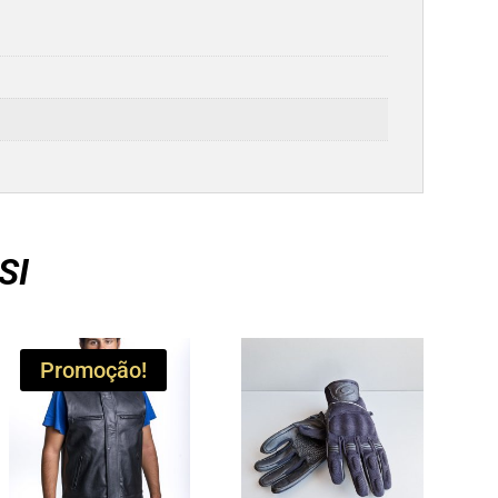
SI
Promoção!