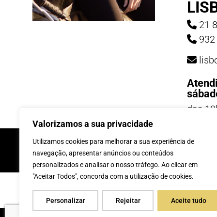
LIS
21 8
932 
lis
Atend
sábad
das 10
19h
Valorizamos a sua privacidade
INSCREVE-TE Á 
Utilizamos cookies para melhorar a sua experiência de
navegação, apresentar anúncios ou conteúdos
personalizados e analisar o nosso tráfego. Ao clicar em
"Aceitar Todos", concorda com a utilização de cookies.
Personalizar
Rejeitar
Aceite tudo