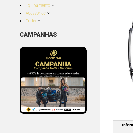
Equipamento
3
Acessórios
3
Outlet
3
CAMPANHAS
Infor