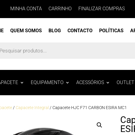
MINHA CONTA
CARRINHO
FINALIZAR COMPRAS
ME
QUEM SOMOS
BLOG
CONTACTO
POLÍTICAS
A
s
APACETE
EQUIPAMENTO
ACESSÓRIOS
OUTLET
pacete
/
Capacete Integral
/ Capacete HJC F71 CARBON ESIRA MC1
Cap
ES