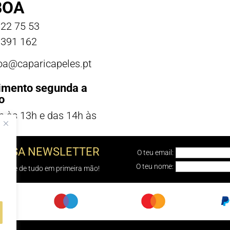
BOA
22 75 53
391 162
boa@caparicapeles.pt
imento segunda a
o
h às 13h e das 14h às
NOSSA NEWSLETTER
O teu email:
O teu nome:
e sabe de tudo em primeira mão!