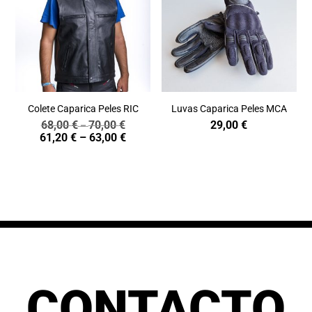
Colete Caparica Peles RIC
Luvas Caparica Peles MCA
68,00
€
70,00
€
29,00
€
Price
–
Price
61,20
€
–
63,00
€
range:
range:
68,00 €
61,20 €
through
through
70,00 €
63,00 €
CONTACTO