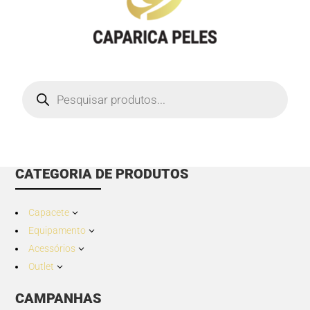
Products
search
CATEGORIA DE PRODUTOS
Capacete
3
Equipamento
3
Acessórios
3
Outlet
3
CAMPANHAS