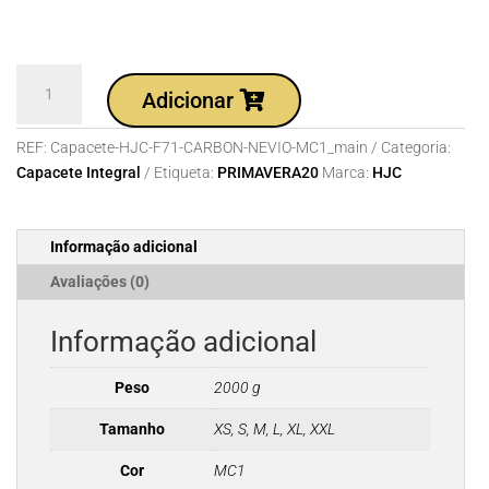
Quantidade
Adicionar
de
Capacete
REF:
Capacete-HJC-F71-CARBON-NEVIO-MC1_main
Categoria:
HJC
Capacete Integral
Etiqueta:
PRIMAVERA20
Marca:
HJC
F71
CARBON
NEVIO
Informação adicional
MC1
Avaliações (0)
Informação adicional
Peso
2000 g
Tamanho
XS, S, M, L, XL, XXL
Cor
MC1