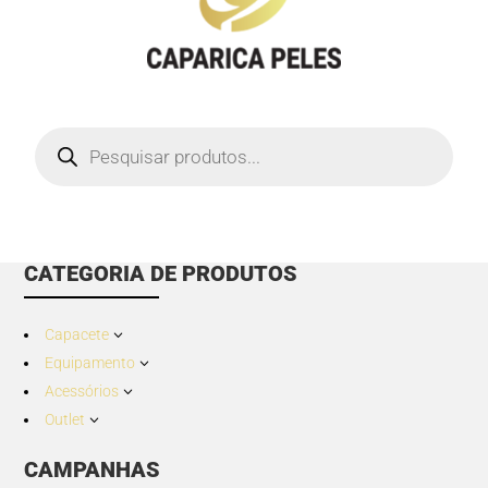
Products
search
CATEGORIA DE PRODUTOS
Capacete
3
Equipamento
3
Acessórios
3
Outlet
3
CAMPANHAS