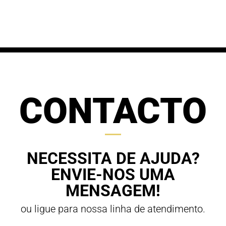
61,20 €
through
through
70,00 €
63,00 €
CONTACTO
NECESSITA DE AJUDA?
ENVIE-NOS UMA
MENSAGEM!
ou ligue para nossa linha de atendimento.