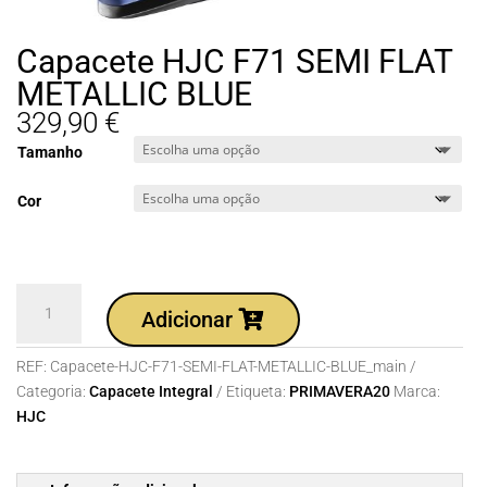
Capacete HJC F71 SEMI FLAT
METALLIC BLUE
329,90
€
Tamanho
Cor
Quantidade
Adicionar
de
Capacete
REF:
Capacete-HJC-F71-SEMI-FLAT-METALLIC-BLUE_main
HJC
Categoria:
Capacete Integral
Etiqueta:
PRIMAVERA20
Marca:
F71
HJC
SEMI
FLAT
METALLIC