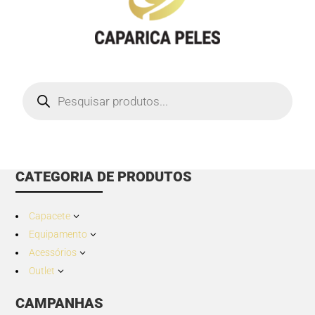
Products
search
CATEGORIA DE PRODUTOS
Capacete
3
Equipamento
3
Acessórios
3
Outlet
3
CAMPANHAS