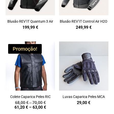
Blusão REV’IT Quantum 3 Air
Blusão REV’IT Control Air H2O
199,99
€
249,99
€
Promoção!
Colete Caparica Peles RIC
Luvas Caparica Peles MCA
68,00
€
70,00
€
29,00
€
Price
–
Price
61,20
€
–
63,00
€
range:
range:
68,00 €