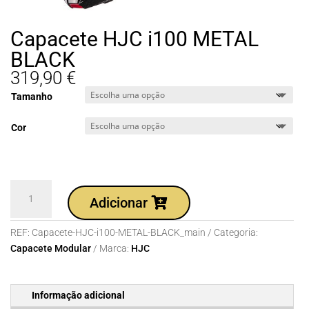
Capacete HJC i100 METAL
BLACK
319,90
€
Tamanho
Cor
Quantidade
Adicionar
de
Capacete
REF:
Capacete-HJC-i100-METAL-BLACK_main
Categoria:
HJC
Capacete Modular
Marca:
HJC
i100
METAL
BLACK
Informação adicional