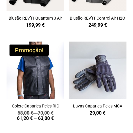
Blusão REV’IT Quantum 3 Air
Blusão REV’IT Control Air H2O
199,99
€
249,99
€
Promoção!
Colete Caparica Peles RIC
Luvas Caparica Peles MCA
68,00
€
70,00
€
29,00
€
Price
–
Price
61,20
€
–
63,00
€
range:
range:
68,00 €
61,20 €
through