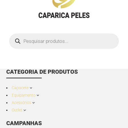
Products
search
CATEGORIA DE PRODUTOS
Capacete
3
Equipamento
3
Acessórios
3
Outlet
3
CAMPANHAS