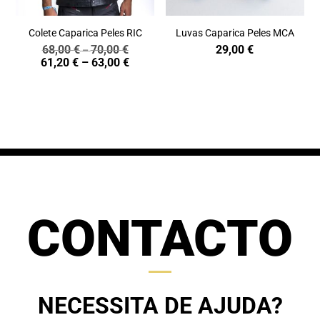
Colete Caparica Peles RIC
Luvas Caparica Peles MCA
68,00
€
70,00
€
29,00
€
Price
–
Price
61,20
€
–
63,00
€
range:
range:
68,00 €
61,20 €
through
through
70,00 €
63,00 €
CONTACTO
NECESSITA DE AJUDA?