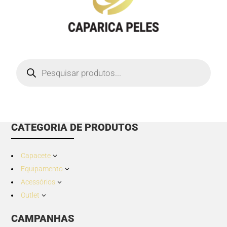
Products
search
CATEGORIA DE PRODUTOS
Capacete
3
Equipamento
3
Acessórios
3
Outlet
3
CAMPANHAS