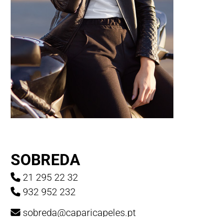
SOBREDA
21 295 22 32
932 952 232
sobreda@caparicapeles.pt