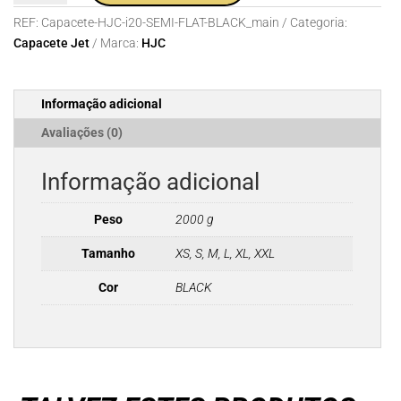
Capacete
REF:
Capacete-HJC-i20-SEMI-FLAT-BLACK_main
Categoria:
HJC
Capacete Jet
Marca:
HJC
i20
SEMI
FLAT
Informação adicional
BLACK
Avaliações (0)
Informação adicional
Peso
2000 g
Tamanho
XS, S, M, L, XL, XXL
Cor
BLACK