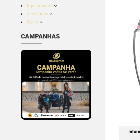
Equipamento
3
Acessórios
3
Outlet
3
CAMPANHAS
Infor