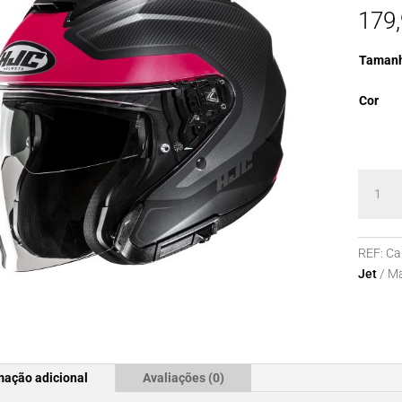
179
Taman
Cor
Quanti
de
Capace
HJC
REF:
Ca
i31
Jet
Ma
TEVIS
MC8SF
mação adicional
Avaliações (0)