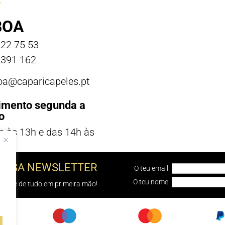
BOA
22 75 53
391 162
boa@caparicapeles.pt
imento segunda a
o
h às 13h e das 14h às
NOSSA NEWSLETTER
O teu email:
O teu nome:
e sabe de tudo em primeira mão!