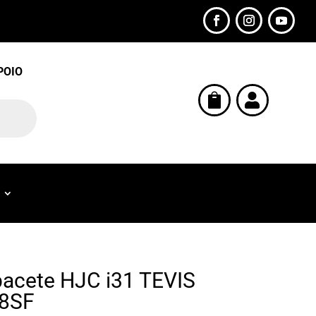
POIO


acete HJC i31 TEVIS
8SF