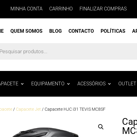
MINHA CONTA
CARRINHO
FINALIZAR COMPRAS
ME
QUEM SOMOS
BLOG
CONTACTO
POLÍTICAS
A
s
APACETE
EQUIPAMENTO
ACESSÓRIOS
OUTLET
pacete
/
Capacete Jet
/ Capacete HJC i31 TEVIS MC8SF
Cap
MC