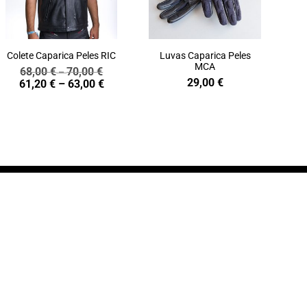
Colete Caparica Peles RIC
Luvas Caparica Peles
MCA
68,00
€
70,00
€
Price
–
29,00
€
Price
61,20
€
–
63,00
€
range:
range:
68,00 €
61,20 €
through
through
70,00 €
63,00 €