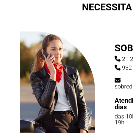
NECESSITA
SOB
21 2
932 
sobred
Atend
dias
das 10
19h