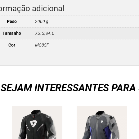
ormação adicional
Peso
2000 g
Tamanho
XS, S, M, L
Cor
MC8SF
 SEJAM INTERESSANTES PARA 