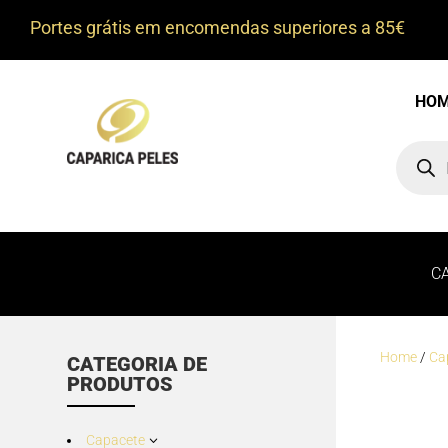
Portes grátis em encomendas superiores a 85€
HO
Product
search
C
Home
/
Ca
CATEGORIA DE
PRODUTOS
Capacete
3