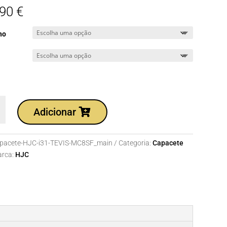
,90
€
ho
dade
Adicionar
te
pacete-HJC-i31-TEVIS-MC8SF_main
Categoria:
Capacete
rca:
HJC