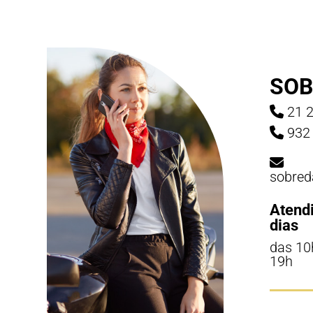
SOB
21 2
932 
sobred
Atend
dias
das 10
19h