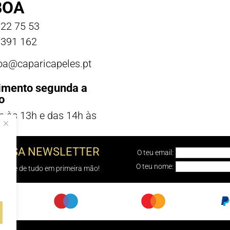
BOA
22 75 53
391 162
boa@caparicapeles.pt
imento segunda a
o
h às 13h e das 14h às
NOSSA NEWSLETTER
O teu email:
O teu nome:
e sabe de tudo em primeira mão!