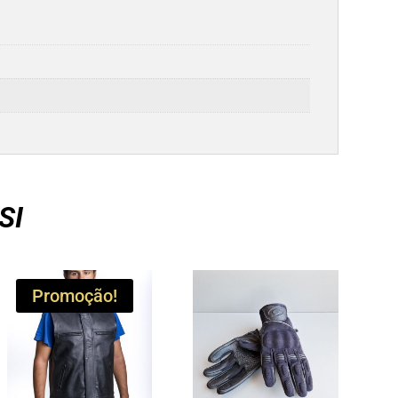
SI
Promoção!