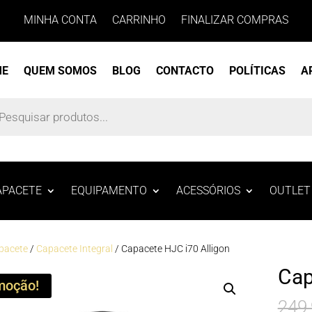
MINHA CONTA
CARRINHO
FINALIZAR COMPRAS
ME
QUEM SOMOS
BLOG
CONTACTO
POLÍTICAS
A
s
APACETE
EQUIPAMENTO
ACESSÓRIOS
OUTLET
pacete
/
Capacete Integral
/ Capacete HJC i70 Alligon
Cap
moção!
249