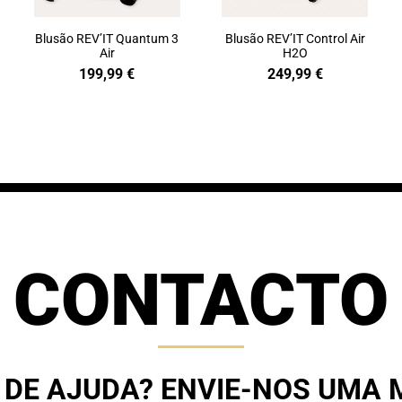
Blusão REV’IT Quantum 3
Blusão REV’IT Control Air
Air
H2O
199,99
€
249,99
€
CONTACTO
 DE AJUDA? ENVIE-NOS UMA