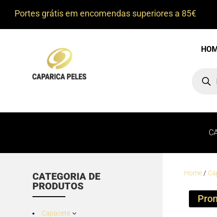
Portes grátis em encomendas superiores a 85€
HO
Product
search
C
Home
/
Ca
CATEGORIA DE
PRODUTOS
Pro
Capacete
3