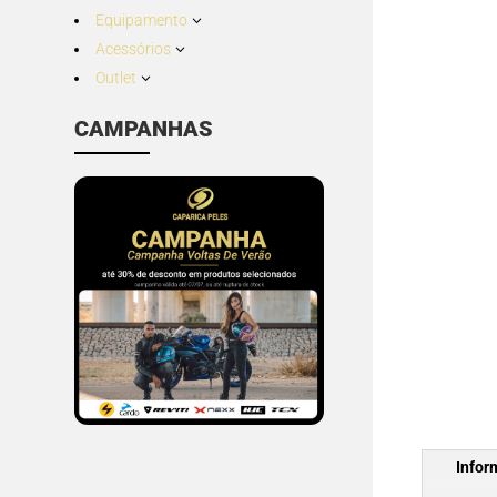
Equipamento
3
Acessórios
3
Outlet
3
CAMPANHAS
Infor