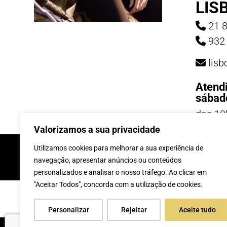
LIS
21 8
932 
lis
Atend
sábad
das 10
19h
Valorizamos a sua privacidade
INSCREVE-TE Á 
Utilizamos cookies para melhorar a sua experiência de
navegação, apresentar anúncios ou conteúdos
personalizados e analisar o nosso tráfego. Ao clicar em
"Aceitar Todos", concorda com a utilização de cookies.
Personalizar
Rejeitar
Aceite tudo