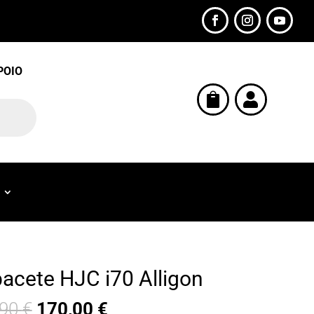
POIO


acete HJC i70 Alligon
,90
€
170,00
€