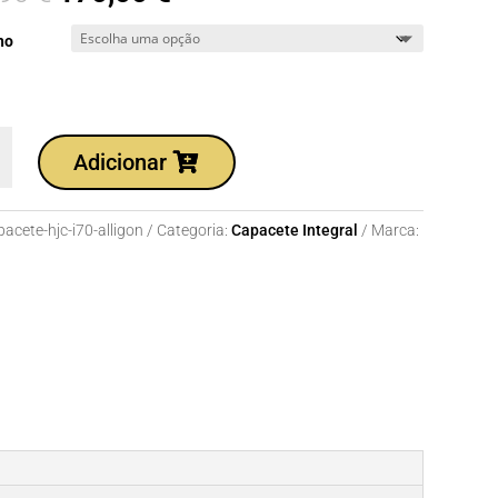
ho
dade
Adicionar
te
pacete-hjc-i70-alligon
Categoria:
Capacete Integral
Marca: