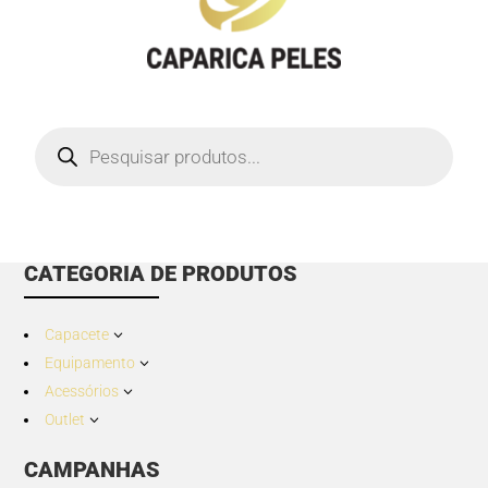
Products
search
CATEGORIA DE PRODUTOS
Capacete
3
Equipamento
3
Acessórios
3
Outlet
3
CAMPANHAS