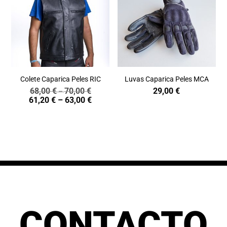
Colete Caparica Peles RIC
Luvas Caparica Peles MCA
68,00
€
70,00
€
29,00
€
Price
–
Price
61,20
€
–
63,00
€
range:
range:
68,00 €
61,20 €
through
through
70,00 €
63,00 €
CONTACTO