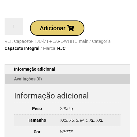
Quantidade
Adicionar
de
Capacete
REF:
Capacete-HJC-i71-PEARL-WHITE_main
Categoria:
HJC
Capacete Integral
Marca:
HJC
i71
PEARL
WHITE
Informação adicional
Avaliações (0)
Informação adicional
Peso
2000 g
Tamanho
XXS, XS, S, M, L, XL, XXL
Cor
WHITE