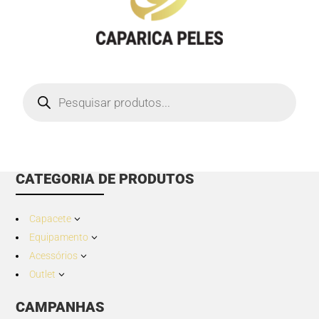
Products
search
CATEGORIA DE PRODUTOS
Capacete
3
Equipamento
3
Acessórios
3
Outlet
3
CAMPANHAS