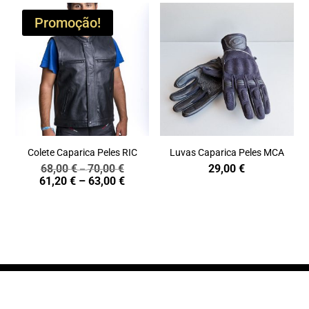
Promoção!
Colete Caparica Peles RIC
Luvas Caparica Peles MCA
68,00
€
70,00
€
29,00
€
Price
–
Price
61,20
€
–
63,00
€
range:
range:
68,00 €
61,20 €
through
through
70,00 €
63,00 €