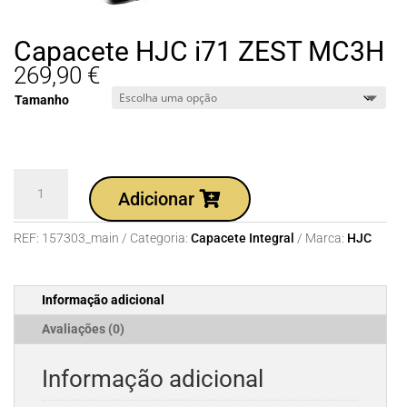
Capacete HJC i71 ZEST MC3H
269,90
€
Tamanho
Quantidade
Adicionar
de
Capacete
REF:
157303_main
Categoria:
Capacete Integral
Marca:
HJC
HJC
i71
ZEST
Informação adicional
MC3H
Avaliações (0)
Informação adicional