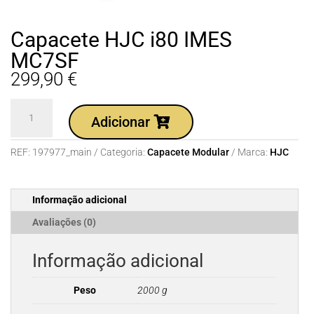
Capacete HJC i80 IMES
MC7SF
299,90
€
Quantidade
Adicionar
de
Capacete
REF:
197977_main
Categoria:
Capacete Modular
Marca:
HJC
HJC
i80
IMES
Informação adicional
MC7SF
Avaliações (0)
Informação adicional
Peso
2000 g