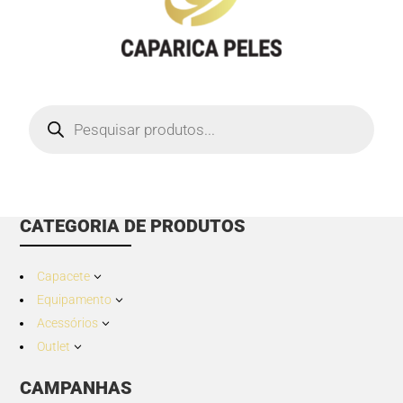
Products
search
CATEGORIA DE PRODUTOS
Capacete
3
Equipamento
3
Acessórios
3
Outlet
3
CAMPANHAS