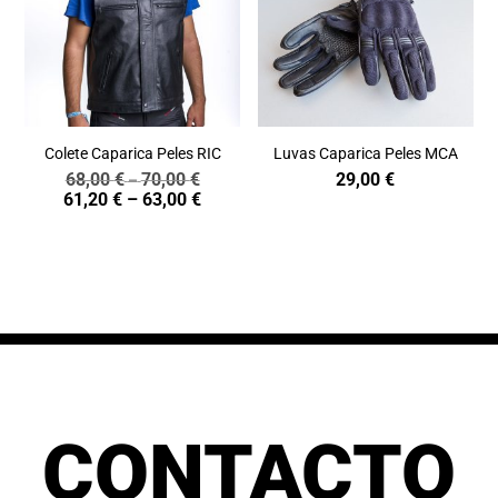
Colete Caparica Peles RIC
Luvas Caparica Peles MCA
68,00
€
70,00
€
29,00
€
Price
–
Price
61,20
€
–
63,00
€
range:
range:
68,00 €
61,20 €
through
through
70,00 €
63,00 €
CONTACTO