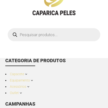
Products
search
CATEGORIA DE PRODUTOS
Capacete
3
Equipamento
3
Acessórios
3
Outlet
3
CAMPANHAS