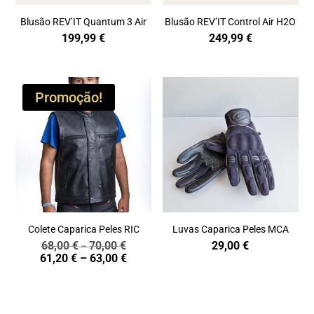
Blusão REV’IT Quantum 3 Air
Blusão REV’IT Control Air H2O
199,99
€
249,99
€
Promoção!
Colete Caparica Peles RIC
Luvas Caparica Peles MCA
68,00
€
70,00
€
29,00
€
Price
–
Price
61,20
€
–
63,00
€
range:
range:
68,00 €
61,20 €
through
through
70,00 €
63,00 €