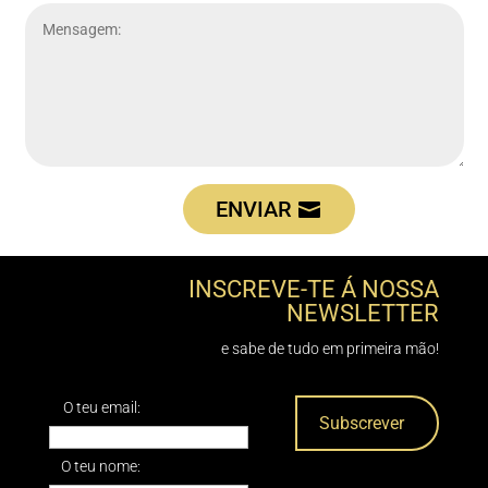
ENVIAR
INSCREVE-TE Á NOSSA
NEWSLETTER
e sabe de tudo em primeira mão!
O teu email:
O teu nome: