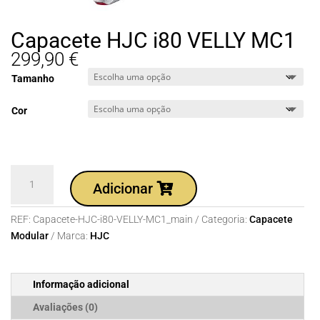
Capacete HJC i80 VELLY MC1
299,90
€
Tamanho
Cor
Quantidade
Adicionar
de
Capacete
REF:
Capacete-HJC-i80-VELLY-MC1_main
Categoria:
Capacete
HJC
Modular
Marca:
HJC
i80
VELLY
MC1
Informação adicional
Avaliações (0)