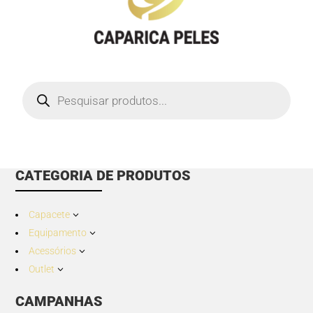
Products
search
CATEGORIA DE PRODUTOS
Capacete
3
Equipamento
3
Acessórios
3
Outlet
3
CAMPANHAS