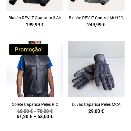
Blusão REV’IT Quantum 3 Air
Blusão REV’IT Control Air H2O
199,99
€
249,99
€
Promoção!
Colete Caparica Peles RIC
Luvas Caparica Peles MCA
68,00
€
70,00
€
29,00
€
Price
–
Price
61,20
€
–
63,00
€
range:
range:
68,00 €
61,20 €
through