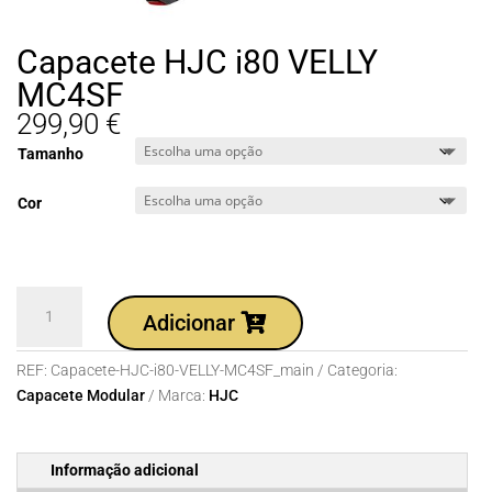
Capacete HJC i80 VELLY
MC4SF
299,90
€
Tamanho
Cor
Quantidade
Adicionar
de
Capacete
REF:
Capacete-HJC-i80-VELLY-MC4SF_main
Categoria:
HJC
Capacete Modular
Marca:
HJC
i80
VELLY
MC4SF
Informação adicional