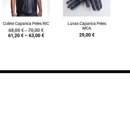
Colete Caparica Peles RIC
Luvas Caparica Peles
MCA
68,00
€
70,00
€
Price
–
29,00
€
Price
61,20
€
–
63,00
€
range:
range:
68,00 €
61,20 €
through
through
70,00 €
63,00 €