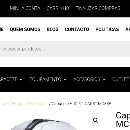
MINHA CONTA
CARRINHO
FINALIZAR COMPRAS
ME
QUEM SOMOS
BLOG
CONTACTO
POLÍTICAS
A
s
APACETE
EQUIPAMENTO
ACESSÓRIOS
OUTLET
pacete
/
Capacete Modular
/ Capacete HJC i91 CARST MC5SF
Cap
MC