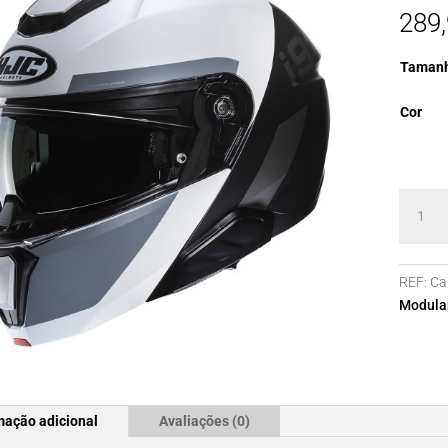
289
Taman
Cor
Quanti
de
Capace
HJC
REF:
Ca
i91
Modula
CARST
MC5SF
mação adicional
Avaliações (0)