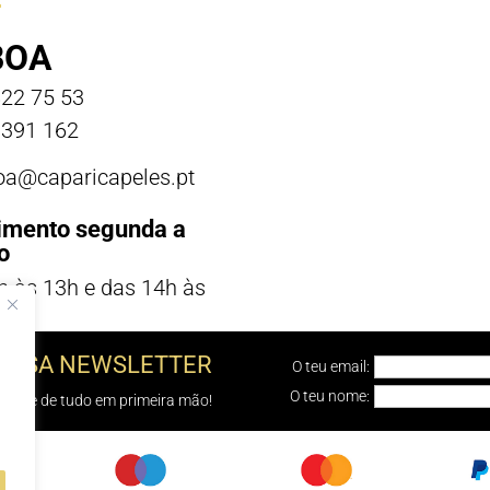
BOA
22 75 53
391 162
boa@caparicapeles.pt
imento segunda a
o
h às 13h e das 14h às
NOSSA NEWSLETTER
O teu email:
O teu nome:
e sabe de tudo em primeira mão!