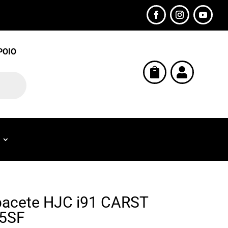
POIO


acete HJC i91 CARST
5SF