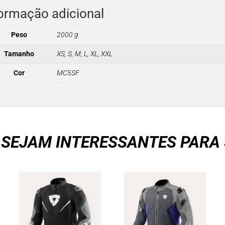
ormação adicional
Peso
2000 g
Tamanho
XS, S, M, L, XL, XXL
Cor
MC5SF
 SEJAM INTERESSANTES PARA 