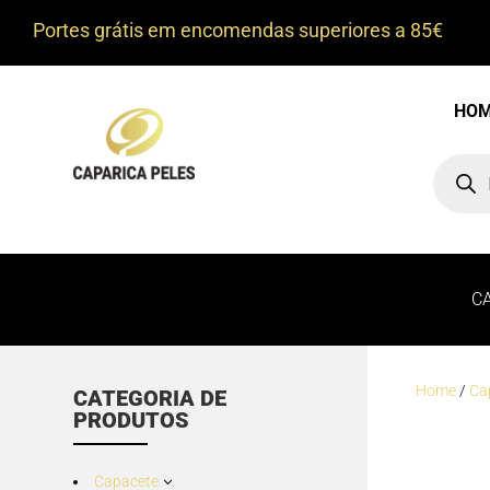
Portes grátis em encomendas superiores a 85€
HO
Product
search
C
Home
/
Ca
CATEGORIA DE
PRODUTOS
Capacete
3