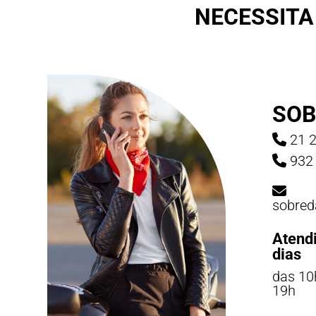
NECESSITA
SOB
21 2
932 
sobred
Atend
dias
das 10
19h