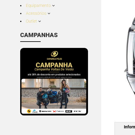
Equipamento
3
Acessórios
3
Outlet
3
CAMPANHAS
Infor