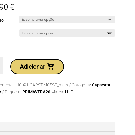
,90
€
ho
dade
Adicionar
te
pacete-HJC-i91-CARST-MC5SF_main
Categoria:
Capacete
r
Etiqueta:
PRIMAVERA20
Marca:
HJC