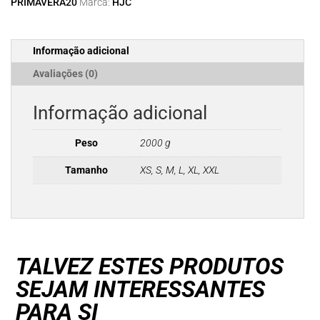
PRIMAVERA20
Marca:
HJC
i91
DUSK
MC5SF
Informação adicional
Avaliações (0)
Informação adicional
Peso
2000 g
Tamanho
XS, S, M, L, XL, XXL
TALVEZ ESTES PRODUTOS
SEJAM INTERESSANTES
PARA SI