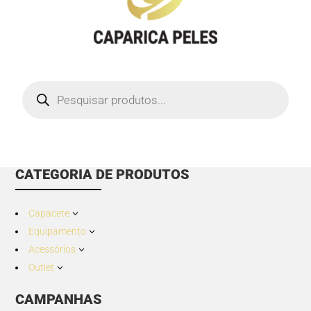
Products
search
CATEGORIA DE PRODUTOS
Capacete
3
Equipamento
3
Acessórios
3
Outlet
3
CAMPANHAS