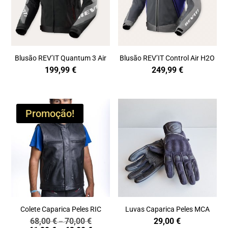
Blusão REV’IT Quantum 3 Air
Blusão REV’IT Control Air H2O
199,99
€
249,99
€
Promoção!
Colete Caparica Peles RIC
Luvas Caparica Peles MCA
68,00
€
70,00
€
29,00
€
Price
–