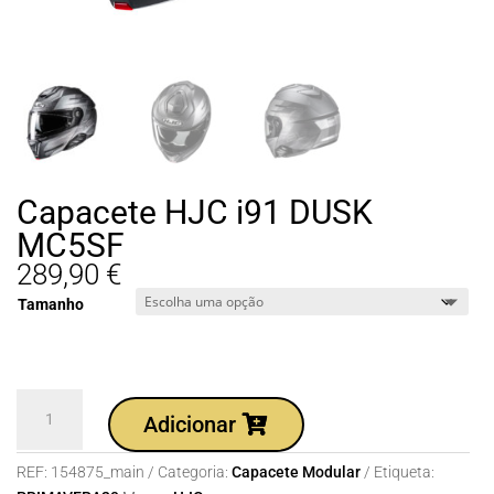
Capacete HJC i91 DUSK
MC5SF
289,90
€
Tamanho
Quantidade
Adicionar
de
Capacete
REF:
154875_main
Categoria:
Capacete Modular
Etiqueta:
HJC