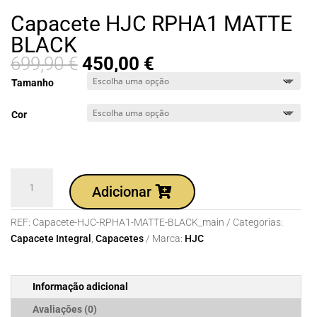
Capacete HJC RPHA1 MATTE
BLACK
699,90
€
450,00
€
Tamanho
Cor
Quantidade
Adicionar
de
Capacete
REF:
Capacete-HJC-RPHA1-MATTE-BLACK_main
Categorias:
HJC
Capacete Integral
,
Capacetes
Marca:
HJC
RPHA1
MATTE
BLACK
Informação adicional
Avaliações (0)