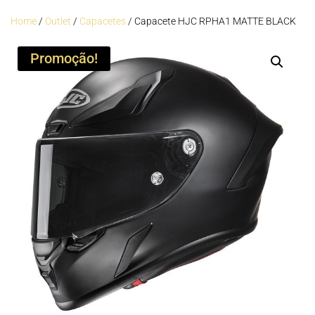
Home
/
Outlet
/
Capacetes
/ Capacete HJC RPHA1 MATTE BLACK
Promoção!