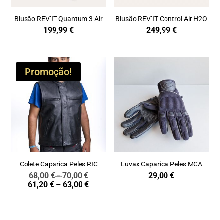
Blusão REV’IT Quantum 3 Air
Blusão REV’IT Control Air H2O
199,99
€
249,99
€
Promoção!
Colete Caparica Peles RIC
Luvas Caparica Peles MCA
68,00
€
70,00
€
29,00
€
Price
–
Price
61,20
€
–
63,00
€
range:
range:
68,00 €
61,20 €
through
through
70,00 €
63,00 €