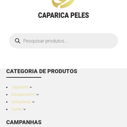
Products
search
CATEGORIA DE PRODUTOS
Capacete
3
Equipamento
3
Acessórios
3
Outlet
3
CAMPANHAS