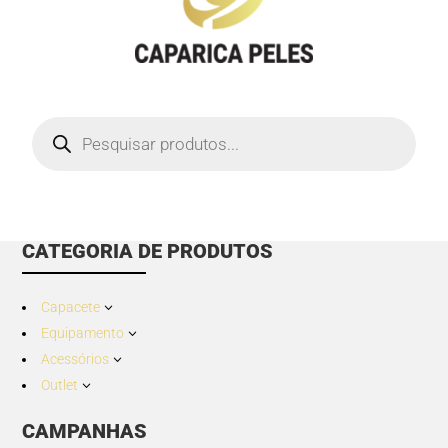
Products
search
CATEGORIA DE PRODUTOS
Capacete
3
Equipamento
3
Acessórios
3
Outlet
3
CAMPANHAS