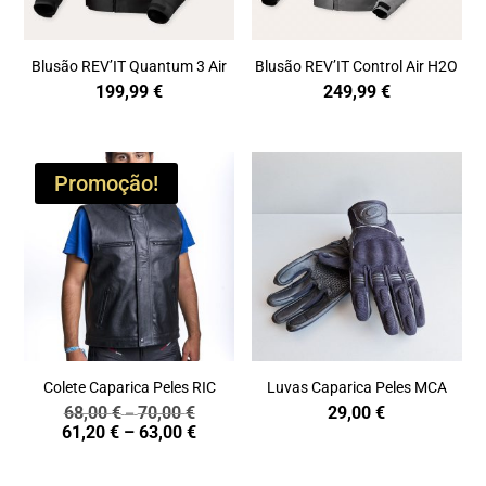
Blusão REV’IT Quantum 3 Air
Blusão REV’IT Control Air H2O
199,99
€
249,99
€
Promoção!
Colete Caparica Peles RIC
Luvas Caparica Peles MCA
68,00
€
70,00
€
29,00
€
Price
–
Price
61,20
€
–
63,00
€
range:
range:
68,00 €
61,20 €
through