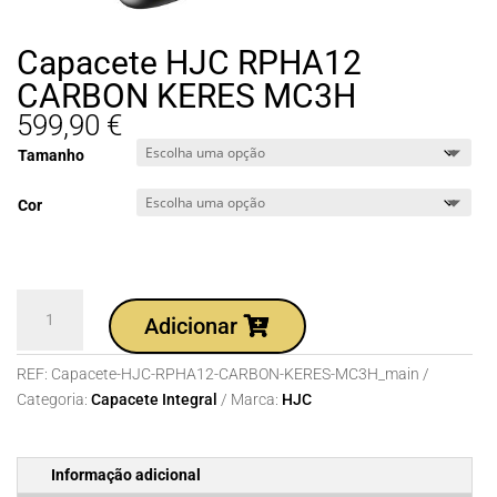
Capacete HJC RPHA12
CARBON KERES MC3H
599,90
€
Tamanho
Cor
Quantidade
Adicionar
de
Capacete
REF:
Capacete-HJC-RPHA12-CARBON-KERES-MC3H_main
HJC
Categoria:
Capacete Integral
Marca:
HJC
RPHA12
CARBON
KERES
Informação adicional
MC3H