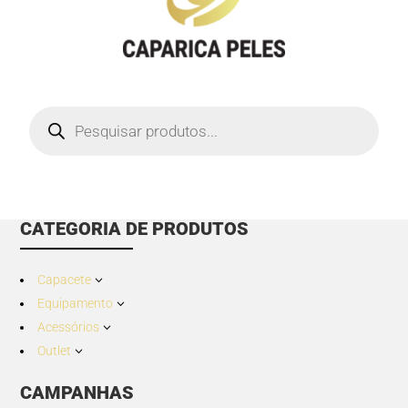
Products
search
CATEGORIA DE PRODUTOS
Capacete
3
Equipamento
3
Acessórios
3
Outlet
3
CAMPANHAS