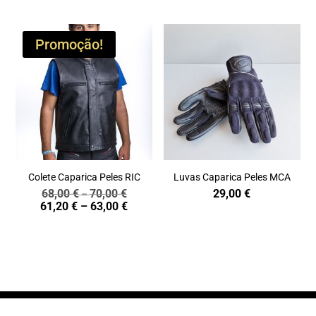
Promoção!
Colete Caparica Peles RIC
Luvas Caparica Peles MCA
68,00
€
70,00
€
29,00
€
Price
–
Price
61,20
€
–
63,00
€
range:
range:
68,00 €
61,20 €
through
through
70,00 €
63,00 €