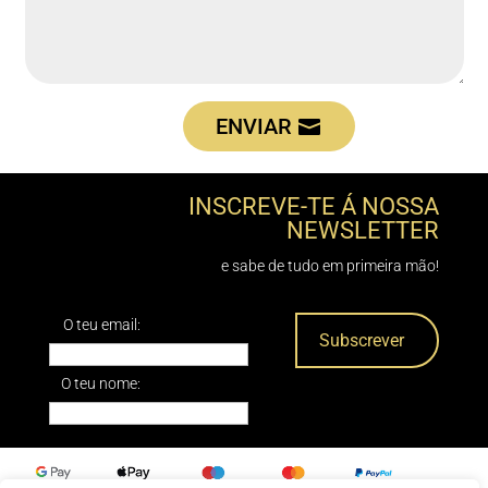
ENVIAR
INSCREVE-TE Á NOSSA
NEWSLETTER
e sabe de tudo em primeira mão!
O teu email:
O teu nome: