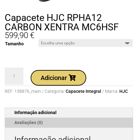
Capacete HJC RPHA12
CARBON XENTRA MC6HSF
599,90
€
Tamanho
Quantidade
Adicionar
de
Capacete
REF:
138876_main
Categoria:
Capacete Integral
Marca:
HJC
HJC
RPHA12
CARBON
Informação adicional
XENTRA
MC6HSF
Avaliações (0)
Informação adicional