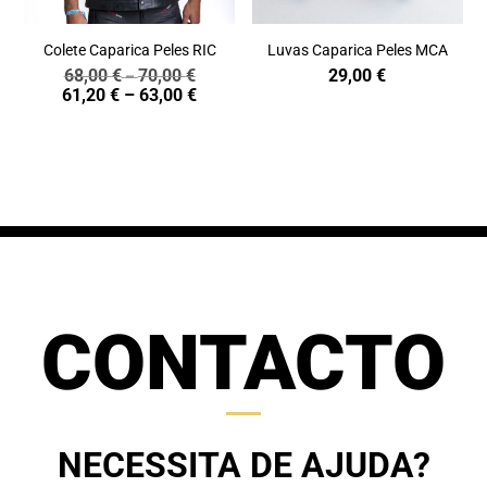
Colete Caparica Peles RIC
Luvas Caparica Peles MCA
68,00
€
70,00
€
29,00
€
Price
–
Price
61,20
€
–
63,00
€
range:
range:
68,00 €
61,20 €
through
through
70,00 €
63,00 €
CONTACTO
NECESSITA DE AJUDA?