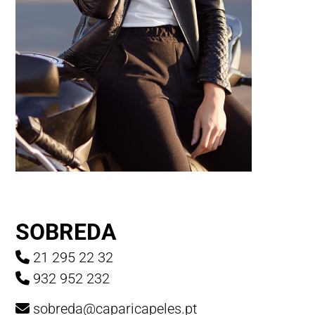
SOBREDA
21 295 22 32
932 952 232
sobreda@caparicapeles.pt