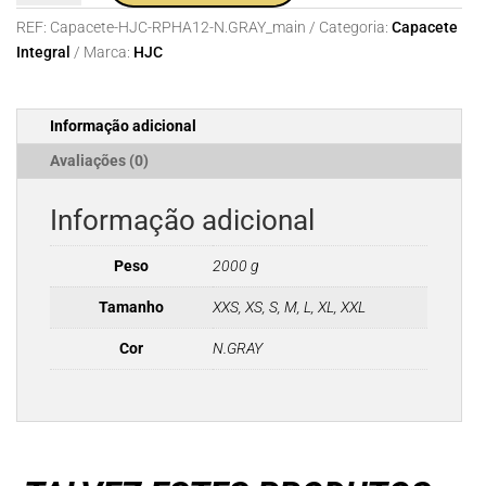
Capacete
REF:
Capacete-HJC-RPHA12-N.GRAY_main
Categoria:
Capacete
HJC
Integral
Marca:
HJC
RPHA12
N.GRAY
Informação adicional
Avaliações (0)
Informação adicional
Peso
2000 g
Tamanho
XXS, XS, S, M, L, XL, XXL
Cor
N.GRAY