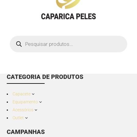
Products
search
CATEGORIA DE PRODUTOS
Capacete
3
Equipamento
3
Acessórios
3
Outlet
3
CAMPANHAS