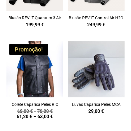
Blusão REV’IT Quantum 3 Air
Blusão REV’IT Control Air H2O
199,99
€
249,99
€
Promoção!
Colete Caparica Peles RIC
Luvas Caparica Peles MCA
68,00
€
70,00
€
29,00
€
Price
–
Price
61,20
€
–
63,00
€
range:
range:
68,00 €
61,20 €
through