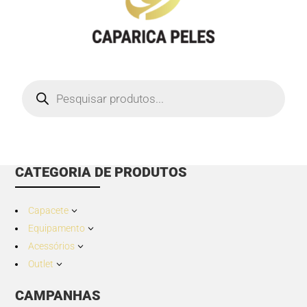
Products
search
CATEGORIA DE PRODUTOS
Capacete
3
Equipamento
3
Acessórios
3
Outlet
3
CAMPANHAS