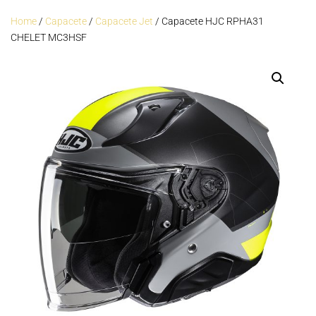
Home
/
Capacete
/
Capacete Jet
/ Capacete HJC RPHA31
CHELET MC3HSF