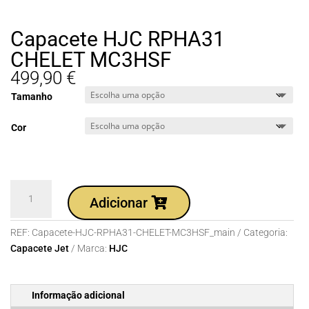
Capacete HJC RPHA31
CHELET MC3HSF
499,90
€
Tamanho
Cor
Quantidade
Adicionar
de
Capacete
REF:
Capacete-HJC-RPHA31-CHELET-MC3HSF_main
Categoria:
HJC
Capacete Jet
Marca:
HJC
RPHA31
CHELET
MC3HSF
Informação adicional