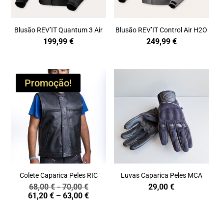
Blusão REV’IT Quantum 3 Air
Blusão REV’IT Control Air H2O
199,99
€
249,99
€
Promoção!
Colete Caparica Peles RIC
Luvas Caparica Peles MCA
68,00
€
70,00
€
29,00
€
Price
–
Price
61,20
€
–
63,00
€
range:
range:
68,00 €
61,20 €
through