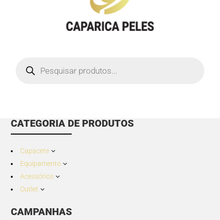
Products
search
CATEGORIA DE PRODUTOS
Capacete
3
Equipamento
3
Acessórios
3
Outlet
3
CAMPANHAS