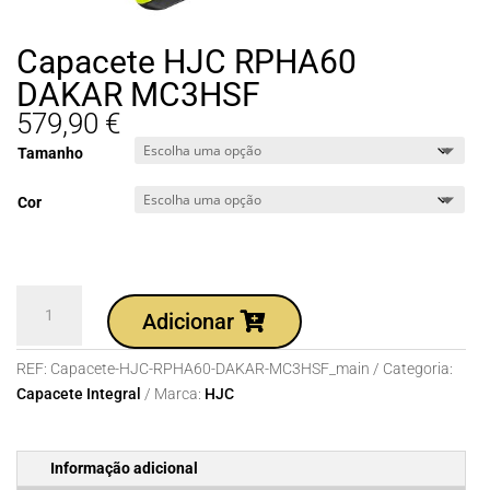
Capacete HJC RPHA60
DAKAR MC3HSF
579,90
€
Tamanho
Cor
Quantidade
Adicionar
de
Capacete
REF:
Capacete-HJC-RPHA60-DAKAR-MC3HSF_main
Categoria:
HJC
Capacete Integral
Marca:
HJC
RPHA60
DAKAR
MC3HSF
Informação adicional