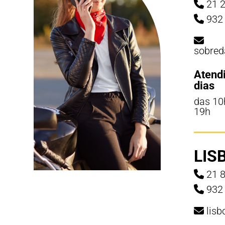
21 2
932 
sobred
Atend
dias
das 10
19h
LIS
21 8
932 
lis