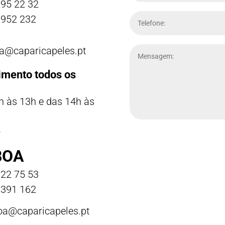
95 22 32
952 232
a@caparicapeles.pt
imento todos os
h às 13h e das 14h às
BOA
22 75 53
391 162
boa@caparicapeles.pt