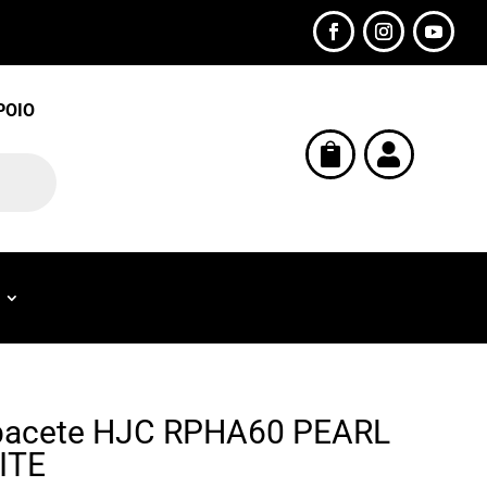
POIO


acete HJC RPHA60 PEARL
ITE