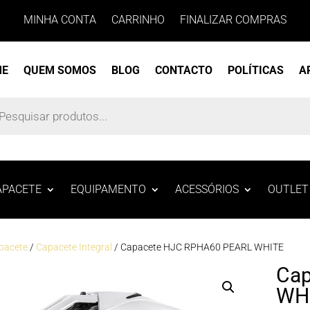
MINHA CONTA
CARRINHO
FINALIZAR COMPRAS
ME
QUEM SOMOS
BLOG
CONTACTO
POLÍTICAS
A
s
APACETE
EQUIPAMENTO
ACESSÓRIOS
OUTLET
pacete
/
Capacete Integral
/ Capacete HJC RPHA60 PEARL WHITE
Cap
WH