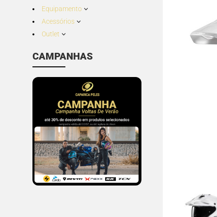
Equipamento
3
Acessórios
3
Outlet
3
CAMPANHAS