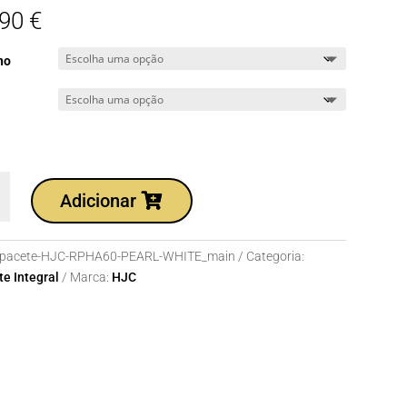
,90
€
ho
dade
Adicionar
te
pacete-HJC-RPHA60-PEARL-WHITE_main
Categoria:
0
e Integral
Marca:
HJC