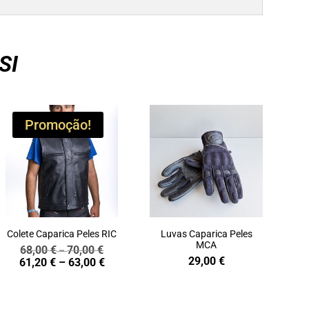
SI
Promoção!
Colete Caparica Peles RIC
Luvas Caparica Peles
MCA
68,00
€
70,00
€
Price
–
29,00
€
Price
61,20
€
–
63,00
€
range:
range:
68,00 €
61,20 €
through
through
70,00 €