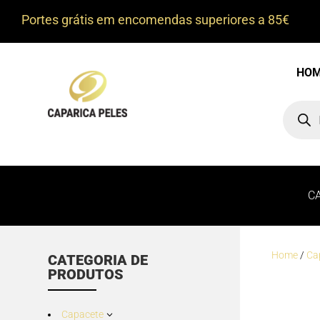
Portes grátis em encomendas superiores a 85€
HO
Product
search
C
Home
/
Ca
CATEGORIA DE
PRODUTOS
Capacete
3