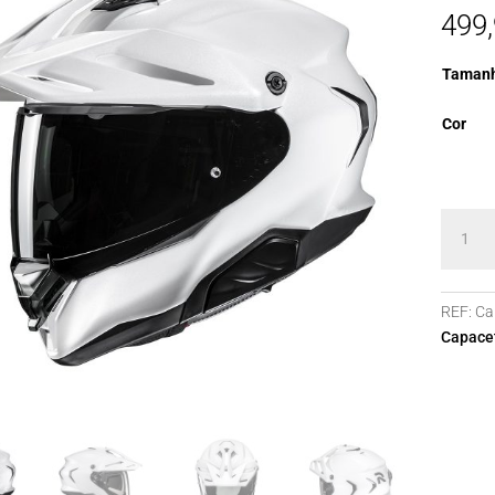
499
Taman
Cor
Quanti
de
Capace
HJC
REF:
Ca
RPHA6
Capacet
PEARL
WHITE