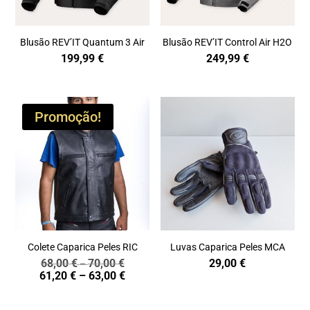
Blusão REV’IT Quantum 3 Air
Blusão REV’IT Control Air H2O
199,99
€
249,99
€
Promoção!
Colete Caparica Peles RIC
Luvas Caparica Peles MCA
68,00
€
70,00
€
29,00
€
Price
–
Price
61,20
€
–
63,00
€
range:
range:
68,00 €
61,20 €
through