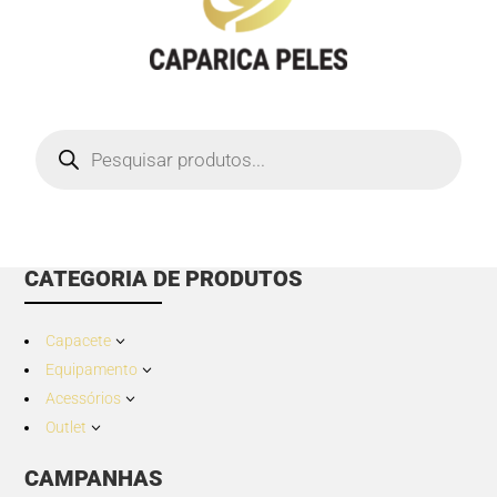
Products
search
CATEGORIA DE PRODUTOS
Capacete
3
Equipamento
3
Acessórios
3
Outlet
3
CAMPANHAS