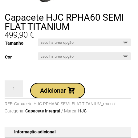
Capacete HJC RPHA60 SEMI
FLAT TITANIUM
499,90
€
Tamanho
Cor
Quantidade
Adicionar
de
Capacete
REF:
Capacete-HJC-RPHA60-SEMI-FLAT-TITANIUM_main
HJC
Categoria:
Capacete Integral
Marca:
HJC
RPHA60
SEMI
FLAT
Informação adicional
TITANIUM